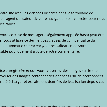
tre site web, les données inscrites dans le formulaire de
t l’agent utilisateur de votre navigateur sont collectés pour nous
désirables.
 votre adresse de messagerie (également appelée hash) peut être
si vous utilisez ce dernier. Les clauses de confidentialité du
tps://automattic.com/privacy/. Après validation de votre
visible publiquement à coté de votre commentaire.
rice enregistré·e et que vous téléversez des images sur le site
éléverser des images contenant des données EXIF de coordonnées
ent télécharger et extraire des données de localisation depuis ces
T
 l’adresse suivante : https://www.the-best-recipes.com/contact/