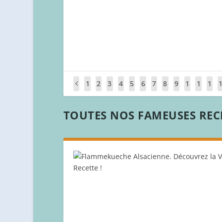
1
2
3
4
5
6
7
8
9
1
1
1
0
1
2
TOUTES NOS FAMEUSES RECE