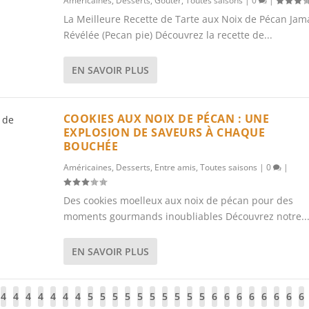
Américaines
,
Desserts
,
Goûter
,
Toutes saisons
|
0
|
La Meilleure Recette de Tarte aux Noix de Pécan Jam
Révélée (Pecan pie) Découvrez la recette de...
EN SAVOIR PLUS
COOKIES AUX NOIX DE PÉCAN : UNE
EXPLOSION DE SAVEURS À CHAQUE
BOUCHÉE
Américaines
,
Desserts
,
Entre amis
,
Toutes saisons
|
0
|
Des cookies moelleux aux noix de pécan pour des
moments gourmands inoubliables Découvrez notre..
EN SAVOIR PLUS
4
4
4
4
4
4
4
5
5
5
5
5
5
5
5
5
5
6
6
6
6
6
6
6
6