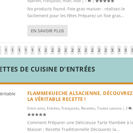
Apéritifs
,
Françaises
,
Hiver
,
Noël
|
1
|
No products found. Foie gras maison : réalisez-le
facilement pour les fêtes Préparez un foie gras...
EN SAVOIR PLUS
1
1
1
1
1
1
1
2
2
2
2
2
2
2
2
2
2
3
3
3
3
4
5
6
7
8
9
0
1
2
3
4
5
6
7
8
9
0
1
2
TTES DE CUISINE D'ENTRÉES
FLAMMEKUECHE ALSACIENNE. DÉCOUVREZ
LA VÉRITABLE RECETTE !
Entre amis
,
Entrées
,
Françaises
,
Recettes
,
Toutes saisons
|
2
Comment Préparer une Délicieuse Tarte Flambée à l
Maison : Recette Traditionnelle Découvrez la...