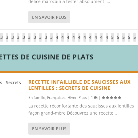
délice marocain à tester absolument !...
EN SAVOIR PLUS
3
3
3
3
3
3
3
3
3
3
4
4
4
4
4
4
4
4
4
4
5
5
5
5
5
0
1
2
3
4
5
6
7
8
9
0
1
2
3
4
5
6
7
8
9
0
1
2
3
4
TTES DE CUISINE DE PLATS
RECETTE INFAILLIBLE DE SAUCISSES AUX
LENTILLES : SECRETS DE CUISINE
En famille
,
Françaises
,
Hiver
,
Plats
|
1
|
La recette réconfortante des saucisses aux lentilles
façon grand-mère Découvrez une recette...
EN SAVOIR PLUS