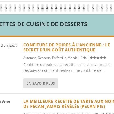
3
3
3
3
3
3
3
3
3
4
4
4
4
4
4
4
4
4
4
5
5
5
5
5
5
1
2
3
4
5
6
7
8
9
0
1
2
3
4
5
6
7
8
9
0
1
2
3
4
5
TTES DE CUISINE DE DESSERTS
CONFITURE DE POIRES À L’ANCIENNE : LE
SECRET D’UN GOÛT AUTHENTIQUE
Automne
,
Desserts
,
En famille
,
Monde
|
1
|
Confiture de poires : la recette facile et savoureuse
Découvrez comment réaliser une confiture de...
EN SAVOIR PLUS
LA MEILLEURE RECETTE DE TARTE AUX NOI
DE PÉCAN JAMAIS RÉVÉLÉE (PECAN PIE)