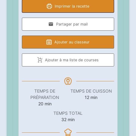
Imprimer la recette
Partager par mail
Ajouter au classeur
Ajouter à ma liste de courses
TEMPS DE
TEMPS DE CUISSON
minutes
PRÉPARATION
12
min
minutes
20
min
TEMPS TOTAL
minutes
32
min