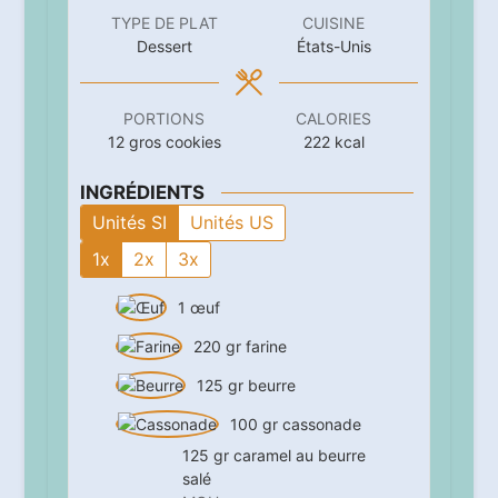
TYPE DE PLAT
CUISINE
Dessert
États-Unis
PORTIONS
CALORIES
12
gros cookies
222
kcal
INGRÉDIENTS
Unités SI
Unités US
1x
2x
3x
1
œuf
220
gr
farine
125
gr
beurre
100
gr
cassonade
125
gr
caramel au beurre
salé