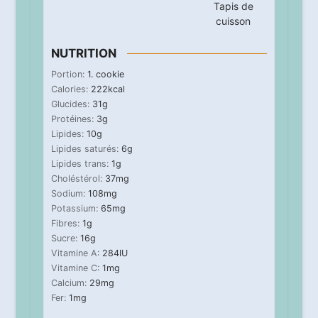
Tapis de
cuisson
NUTRITION
Portion:
1
. cookie
Calories:
222
kcal
Glucides:
31
g
Protéines:
3
g
Lipides:
10
g
Lipides saturés:
6
g
Lipides trans:
1
g
Choléstérol:
37
mg
Sodium:
108
mg
Potassium:
65
mg
Fibres:
1
g
Sucre:
16
g
Vitamine A:
284
IU
Vitamine C:
1
mg
Calcium:
29
mg
Fer:
1
mg