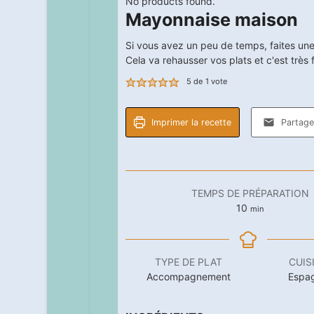
No products found.
Mayonnaise maison
Si vous avez un peu de temps, faites une
Cela va rehausser vos plats et c'est très f
5
de 1 vote
Imprimer la recette
Partager
TEMPS DE PRÉPARATION
minutes
10
min
TYPE DE PLAT
CUIS
Accompagnement
Espa