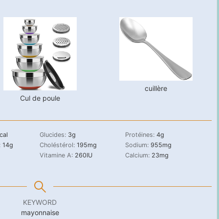
cuillère
Cul de poule
cal
Glucides:
3
g
Protéines:
4
g
:
14
g
Choléstérol:
195
mg
Sodium:
955
mg
Vitamine A:
260
IU
Calcium:
23
mg
KEYWORD
mayonnaise