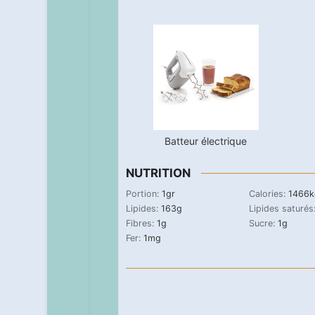
Batteur électrique
NUTRITION
Portion:
1
gr
Calories:
1466
k
Lipides:
163
g
Lipides saturés
Fibres:
1
g
Sucre:
1
g
Fer:
1
mg