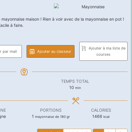
 mayonnaise maison ! Rien à voir avec de la mayonnaise en pot !
acile à faire.
Ajouter à ma liste de
 par mail
Ajouter au classeur
courses
TEMPS TOTAL
minutes
10
min
INE
PORTIONS
CALORIES
gne
1
1466
mayonnaise de 180 gr
kcal