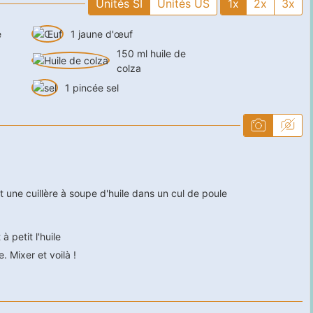
Unités SI
Unités US
1x
2x
3x
e
1
jaune d'œuf
150
ml
huile de
colza
1
pincée
sel
t une cuillère à soupe d'huile dans un cul de poule
à petit l'huile
e. Mixer et voilà !