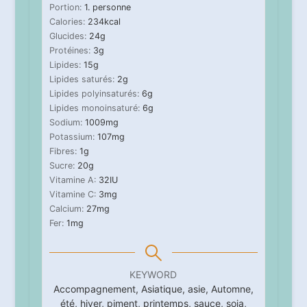
Portion:
1
. personne
Calories:
234
kcal
Glucides:
24
g
Protéines:
3
g
Lipides:
15
g
Lipides saturés:
2
g
Lipides polyinsaturés:
6
g
Lipides monoinsaturé:
6
g
Sodium:
1009
mg
Potassium:
107
mg
Fibres:
1
g
Sucre:
20
g
Vitamine A:
32
IU
Vitamine C:
3
mg
Calcium:
27
mg
Fer:
1
mg
KEYWORD
Accompagnement, Asiatique, asie, Automne,
été, hiver, piment, printemps, sauce, soja,