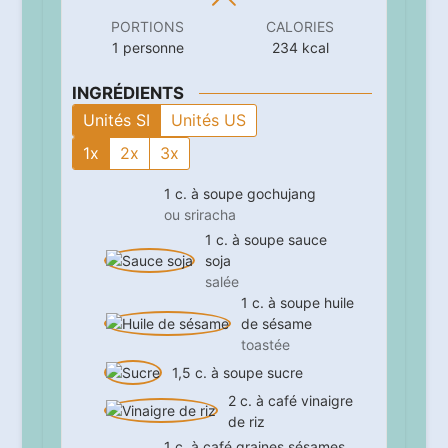
PORTIONS
CALORIES
1
personne
234
kcal
INGRÉDIENTS
Unités SI
Unités US
1x
2x
3x
1
c. à soupe
gochujang
ou sriracha
1
c. à soupe
sauce
soja
salée
1
c. à soupe
huile
de sésame
toastée
1,5
c. à soupe
sucre
2
c. à café
vinaigre
de riz
1
c. à café
graines sésames