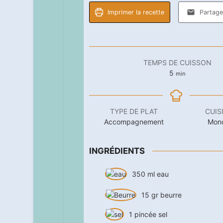
Imprimer la recette
Partager
TEMPS DE CUISSON
minutes
5
min
TYPE DE PLAT
CUIS
Accompagnement
Mon
INGRÉDIENTS
350
ml
eau
15
gr
beurre
1
pincée
sel