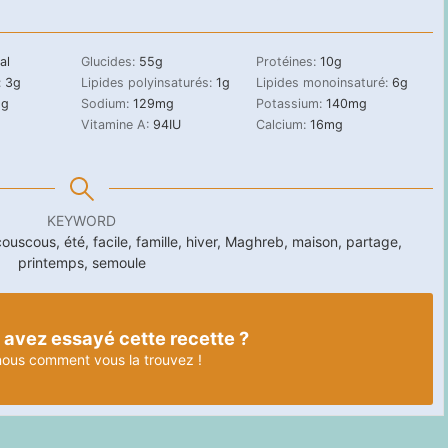
al
Glucides:
55
g
Protéines:
10
g
:
3
g
Lipides polyinsaturés:
1
g
Lipides monoinsaturé:
6
g
g
Sodium:
129
mg
Potassium:
140
mg
Vitamine A:
94
IU
Calcium:
16
mg
KEYWORD
cous, été, facile, famille, hiver, Maghreb, maison, partage,
printemps, semoule
 avez essayé cette recette ?
nous
comment vous la trouvez !