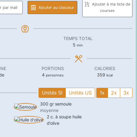
Ajouter à ma liste de
 par mail
Ajouter au classeur
courses
TEMPS TOTAL
minutes
5
min
INE
PORTIONS
CALORIES
de
4
359
personnes
kcal
Unités SI
Unités US
1x
2x
3x
300
gr
semoule
moyenne
2
c. à soupe
huile
d’olive