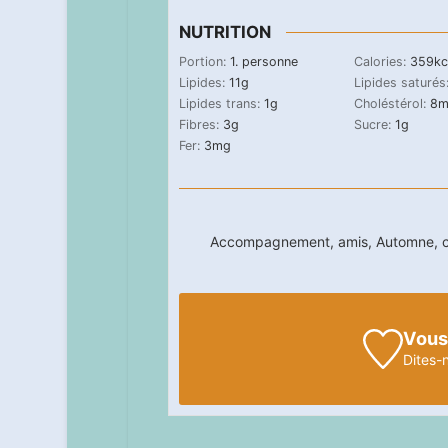
NUTRITION
Portion:
1
. personne
Calories:
359
kc
Lipides:
11
g
Lipides saturés
Lipides trans:
1
g
Choléstérol:
8
m
Fibres:
3
g
Sucre:
1
g
Fer:
3
mg
Accompagnement, amis, Automne, cous
Vous
Dites-