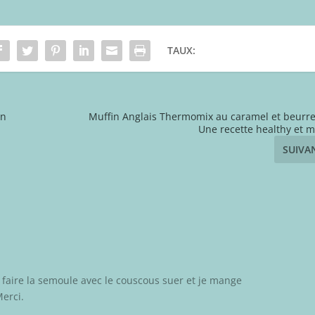
TAUX:
en
Muffin Anglais Thermomix au caramel et beurre
Une recette healthy et 
SUIVA
e faire la semoule avec le couscous suer et je mange
erci.