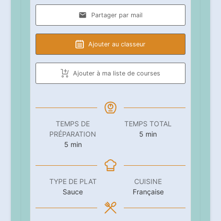
Partager par mail
Ajouter au classeur
Ajouter à ma liste de courses
TEMPS DE
TEMPS TOTAL
minutes
PRÉPARATION
5
min
minutes
5
min
TYPE DE PLAT
CUISINE
Sauce
Française