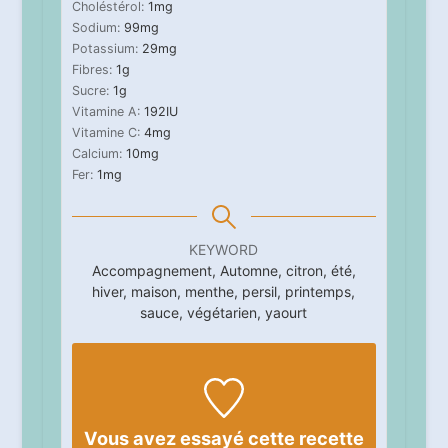
Choléstérol:
1
mg
Sodium:
99
mg
Potassium:
29
mg
Fibres:
1
g
Sucre:
1
g
Vitamine A:
192
IU
Vitamine C:
4
mg
Calcium:
10
mg
Fer:
1
mg
KEYWORD
Accompagnement, Automne, citron, été,
hiver, maison, menthe, persil, printemps,
sauce, végétarien, yaourt
Vous avez essayé cette recette