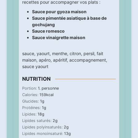
recettes pour accompagner vos plats :
Sauce pour gyoza maison
Sauce pimentée asiatique à base de
gochujang
Sauce romesco
Sauce vinaigrette maison
sauce
,
yaourt
,
menthe
,
citron
,
persil
,
fait
maison
,
apéro
,
apéritif
,
accompagnement
,
sauce yaourt
NUTRITION
Portion:
1
. personne
Calories:
159
kcal
Glucides:
1
g
Protéines:
1
g
Lipides:
18
g
Lipides saturés:
2
g
Lipides polyinsaturés:
2
g
Lipides monoinsaturé:
13
g