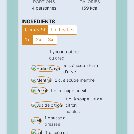
PORTIONS
CALORIES
4
personnes
159
kcal
INGRÉDIENTS
Unités SI
Unités US
1x
2x
3x
1
yaourt nature
ou grec
5
c. à soupe
huile
d'olive
2
c. à soupe
menthe
1
c. à soupe
persil
1
c. à soupe
jus de
citron
ou plus
1
gousse
ail
pressée
1
pincée
sel