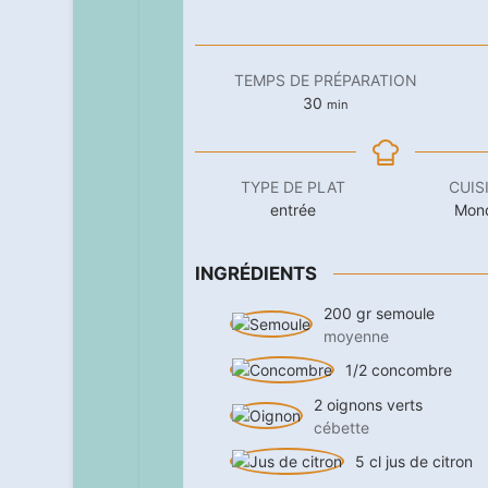
TEMPS DE PRÉPARATION
minutes
30
min
TYPE DE PLAT
CUIS
entrée
Mon
INGRÉDIENTS
200
gr
semoule
moyenne
1/2
concombre
2
oignons verts
cébette
5
cl
jus de citron