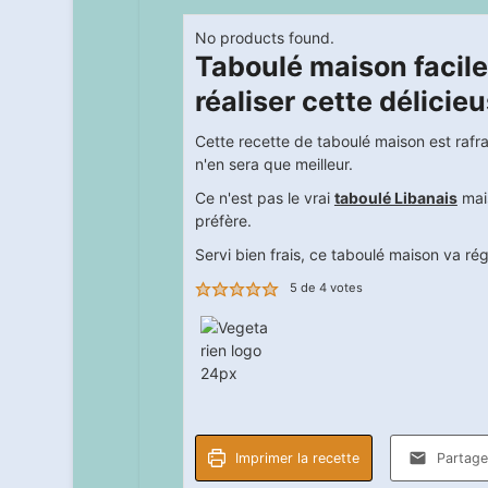
No products found.
Taboulé maison facil
réaliser cette délicie
Cette recette de taboulé maison est rafra
n'en sera que meilleur.
Ce n'est pas le vrai
taboulé Libanais
mais
préfère.
Servi bien frais, ce taboulé maison va réga
5
de
4
votes
Imprimer la recette
Partager