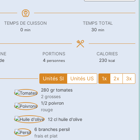
TEMPS DE CUISSON
TEMPS TOTAL
minutes
minutes
0
30
min
min
INE
PORTIONS
CALORIES
de
4
230
personnes
kcal
Unités SI
Unités US
1x
2x
3x
280
gr
tomates
2 grosses
1/2
poivron
rouge
12
cl
huile d'olive
6
branches
persil
frais et plat