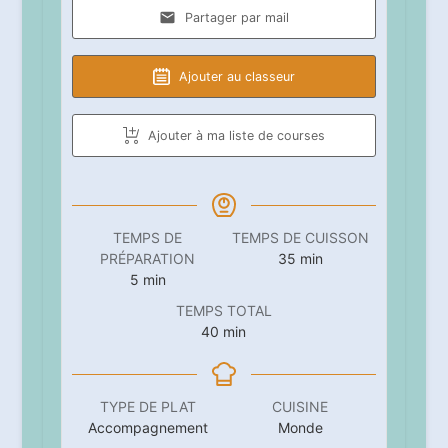
Partager par mail
Ajouter au classeur
Ajouter à ma liste de courses
TEMPS DE
TEMPS DE CUISSON
minutes
PRÉPARATION
35
min
minutes
5
min
TEMPS TOTAL
minutes
40
min
TYPE DE PLAT
CUISINE
Accompagnement
Monde