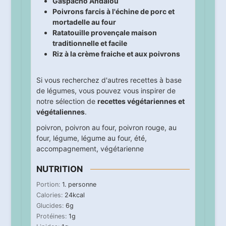
Gaspacho Andalou
Poivrons farcis à l'échine de porc et
mortadelle au four
Ratatouille provençale maison
traditionnelle et facile
Riz à la crème fraiche et aux poivrons
Si vous recherchez d'autres recettes à base
de légumes, vous pouvez vous inspirer de
notre sélection de
recettes végétariennes et
végétaliennes
.
poivron
,
poivron au four
,
poivron rouge
,
au
four
,
légume
,
légume au four
,
été
,
accompagnement
,
végétarienne
NUTRITION
Portion:
1
. personne
Calories:
24
kcal
Glucides:
6
g
Protéines:
1
g