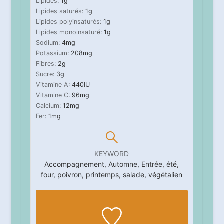
Lipides:
1
g
Lipides saturés:
1
g
Lipides polyinsaturés:
1
g
Lipides monoinsaturé:
1
g
Sodium:
4
mg
Potassium:
208
mg
Fibres:
2
g
Sucre:
3
g
Vitamine A:
440
IU
Vitamine C:
96
mg
Calcium:
12
mg
Fer:
1
mg
KEYWORD
Accompagnement, Automne, Entrée, été,
four, poivron, printemps, salade, végétalien