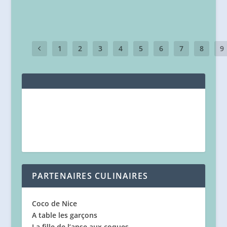
EN SAVOIR PLUS
1
2
3
4
5
6
7
8
9
PARTENAIRES CULINAIRES
Coco de Nice
A table les garçons
La fille de l’anse aux coques