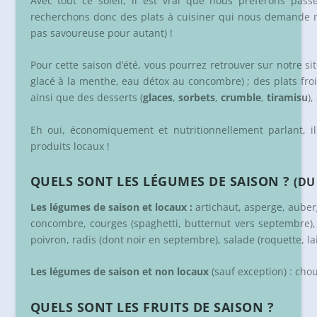
Avec tout ce soleil, il est vrai que nous préférons pas
recherchons donc des plats à cuisiner qui nous demande moi
pas savoureuse pour autant) !
Pour cette saison d’été, vous pourrez retrouver sur notre si
glacé à la menthe, eau détox au concombre) ; des plats froi
ainsi que des desserts (
glaces
,
sorbets
,
crumble
,
tiramisu
),
Eh oui, économiquement et nutritionnellement parlant, i
produits locaux !
QUELS SONT LES LÉGUMES DE SAISON ?
(DU
Les légumes de saison et locaux :
artichaut, asperge, auberg
concombre, courges (spaghetti, butternut vers septembre), co
poivron, radis (dont noir en septembre), salade (roquette, lai
Les légumes de saison et non locaux
(sauf exception) : ch
QUELS SONT LES FRUITS DE SAISON ?