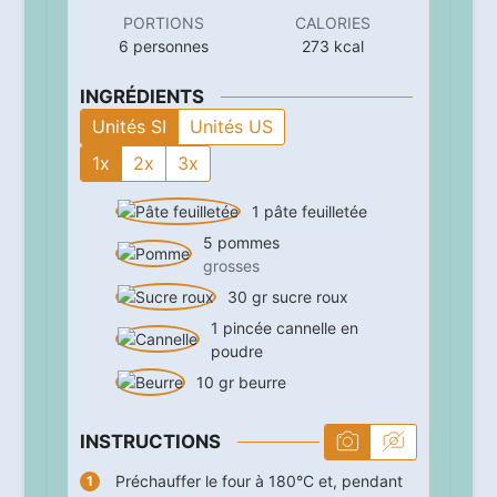
PORTIONS
CALORIES
6
personnes
273
kcal
INGRÉDIENTS
Unités SI
Unités US
1x
2x
3x
1
pâte feuilletée
5
pommes
grosses
30
gr
sucre roux
1
pincée
cannelle en
poudre
10
gr
beurre
INSTRUCTIONS
Préchauffer le four à 180°C et, pendant