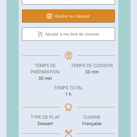
Ajouter au classeur
Ajouter à ma liste de courses
TEMPS DE
TEMPS DE CUISSON
minutes
PRÉPARATION
30
min
minutes
30
min
TEMPS TOTAL
heure
1
h
TYPE DE PLAT
CUISINE
Dessert
Française