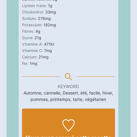
Lipides trans:
1
g
Choléstérol:
33
mg
Sodium:
276
mg
Potassium:
192
mg
Fibres:
4
g
Sucre:
21
g
Vitamine A:
471
IU
Vitamine C:
7
mg
Calcium:
21
mg
Fer:
1
mg
KEYWORD
Automne, cannelle, Dessert, été, facile, hiver,
pommes, printemps, tarte, végétarien