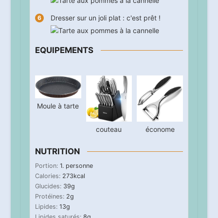
Dresser sur un joli plat : c'est prêt !
EQUIPEMENTS
Moule à tarte
couteau
économe
NUTRITION
Portion:
1
. personne
Calories:
273
kcal
Glucides:
39
g
Protéines:
2
g
Lipides:
13
g
Lipides saturés:
8
g