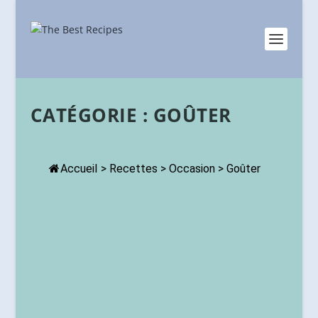
CATÉGORIE :
GOÛTER
Accueil
>
Recettes
>
Occasion
>
Goûter
RECETTE DE CONFITURE DE MANGUES
MAISON : DOUCE ET PARFUMÉE
Accompagnement
,
Goûter
,
Hiver
,
Monde
|
1
|
Confiture de mangues : recette inratable pour un goût