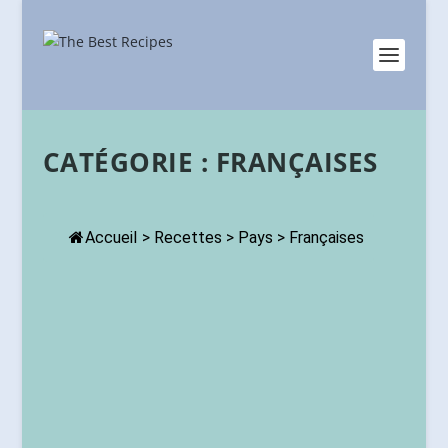
CATÉGORIE :
FRANÇAISES
Accueil
>
Recettes
>
Pays
>
Françaises
RECETTE DE CAKE AUX JAMBON ET OLIVES : L’A
Apéritifs
,
Entre amis
,
Eté
,
Françaises
|
5
|
Recette du cake aux jambon et olives – Moelleux et savo