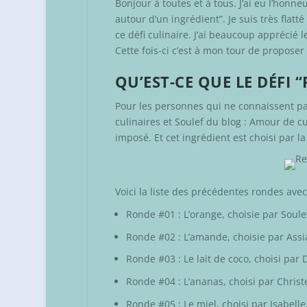
Bonjour à toutes et à tous. J’ai eu l’hon
autour d’un ingrédient”. Je suis très flat
ce défi culinaire. J’ai beaucoup apprécié
Cette fois-ci c’est à mon tour de propose
QU’EST-CE QUE LE DÉFI 
Pour les personnes qui ne connaissent pa
culinaires
et Soulef du blog :
Amour de cu
imposé. Et cet ingrédient est choisi par la
Voici la liste des précédentes rondes ave
Ronde #01 : L’orange, choisie par
Soule
Ronde #02 : L’amande, choisie par
Assi
Ronde #03 : Le lait de coco, choisi par
Ronde #04 : L’ananas, choisi par
Christ
Ronde #05 : Le miel, choisi par
Isabelle