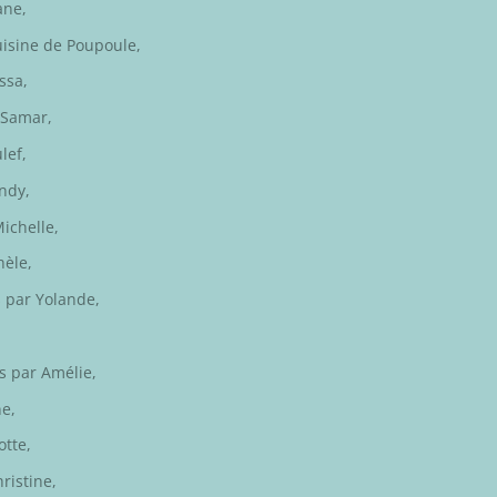
ane
,
uisine de Poupoule
,
ssa
,
Samar
,
lef
,
indy
,
ichelle
,
hèle
,
s par
Yolande
,
is par
Amélie,
ne
,
otte
,
ristine
,