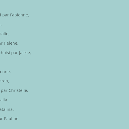
i par
Fabienne
,
a
,
alie,
ar
Hélène
,
choisi par
Jackie
,
onne
,
aren
,
e par
Christelle
.
alia
atalina
.
par
Pauline
e