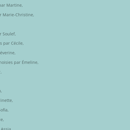
 par
Martine
,
ar
Marie-Christine
,
ar
Soulef
,
is par
Cécile,
éverine
,
hoisies par
Émeline
,
r
,
m
,
linette
,
Sofia
,
ie
,
r
Assia
,