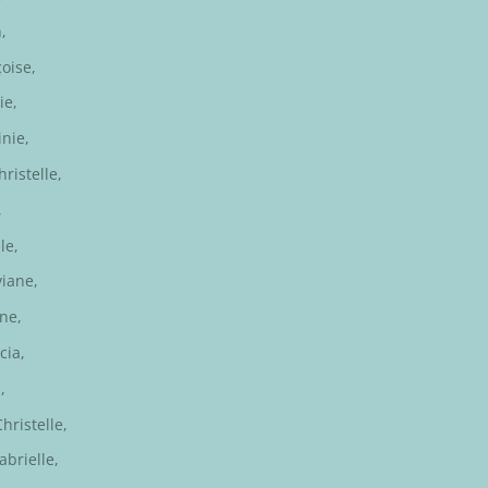
h
,
çoise
,
ie,
inie
,
hristelle
,
,
le
,
viane
,
ène
,
icia
,
a
,
Christelle
,
abrielle
,