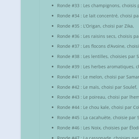
Ronde #33 : Les champignons, choisis
Ronde #34 : Le lait concentré, choisi p
Ronde #35 : L’Origan, choisi par
Zika
,
Ronde #36 : Les raisins secs, choisis p
Ronde #37 : Les flocons d’Avoine, chois
Ronde #38 : Les lentilles, choisies par
S
Ronde #39 : Les herbes aromatiques, c
Ronde #41 : Le melon, choisi par
Sama
Ronde #42 : Le maïs, choisi par
Soulef
,
Ronde #43 : Le poireau, choisi par
lhe
Ronde #44 : Le chou kale, choisi par
Co
Ronde #45 : La cacahuète, choisie par
Ronde #46 : Les Noix, choisies par
Élod
Ronde #47 : La cassonade, choisies pa