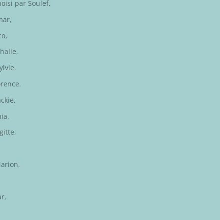
hoisi par
Soulef
,
mar
,
co
,
halie
,
ylvie
.
orence
.
ackie
,
ia,
gitte
,
arion
,
ar
,