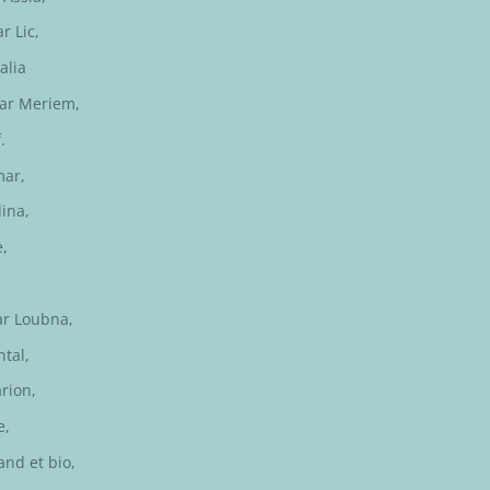
par
Lic
,
alia
par
Meriem
,
.
mar
,
lina
,
e
,
ar
Loubna
,
ntal
,
rion
,
e
,
nd et bio
,