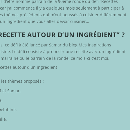
neur d’être nommé parrain de la 90ème ronde du défi “Recettes
té car j’ai commencé il y a quelques mois seulement à participer à
 les thèmes précédents qui m’ont poussés à cuisiner différemment.
r un ingrédient que vous allez devoir cuisiner…
“RECETTE AUTOUR D’UN INGRÉDIENT” ?
s, ce défi à été lancé par Samar du blog
Mes inspirations
isine
. Le défi consiste à proposer une recette avec un ingrédient
 marraine ou le parrain de la ronde, ce mois-ci c’est moi.
c les thèmes proposés :
f
et
Samar
,
a
,
Delphine
,
elle
,
,