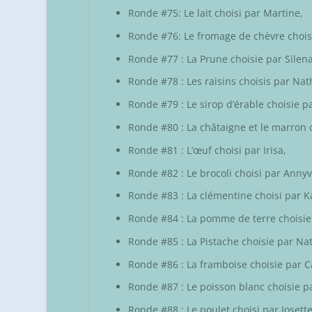
Ronde #75: Le lait choisi par
Martine
,
Ronde #76: Le fromage de chèvre chois
Ronde #77 : La Prune choisie par
Silen
Ronde #78 : Les raisins choisis par
Nath
Ronde #79 : Le sirop d’érable choisie p
Ronde #80 : La châtaigne et le marron 
Ronde #81 : L’œuf choisi par
Irisa,
Ronde #82 : Le brocoli choisi par
Annyv
Ronde #83 : La clémentine choisi par
K
Ronde #84 : La pomme de terre choisi
Ronde #85 : La Pistache choisie par
Nat
Ronde #86 : La framboise choisie par
C
Ronde #87 : Le poisson blanc choisie 
Ronde #88 : Le poulet choisi par
Josett