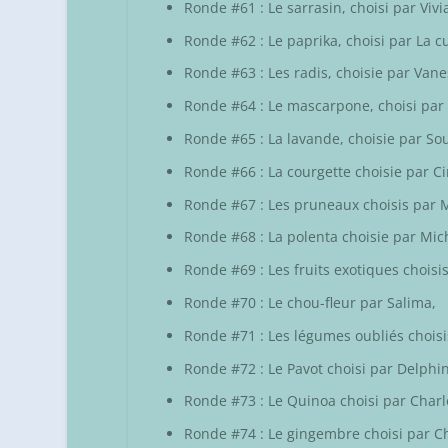
Ronde #61 : Le sarrasin, choisi par
Vivi
Ronde #62 : Le paprika, choisi par
La c
Ronde #63 : Les radis, choisie par
Vane
Ronde #64 : Le mascarpone, choisi par
Ronde #65 : La lavande, choisie par
Sou
Ronde #66 : La courgette choisie par
C
Ronde #67 : Les pruneaux choisis par
M
Ronde #68 : La polenta choisie par
Mic
Ronde #69 : Les fruits exotiques choisi
Ronde #70 : Le chou-fleur par
Salima
,
Ronde #71 : Les légumes oubliés chois
Ronde #72 : Le Pavot choisi par
Delphi
Ronde #73 : Le Quinoa choisi par
Charl
Ronde #74 : Le gingembre choisi par
Ch