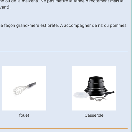
arine ou de la maïzena. Ne pas mettre la farine directement mais la
vant).
nne façon grand-mère est prête. A accompagner de riz ou pommes
fouet
Casserole