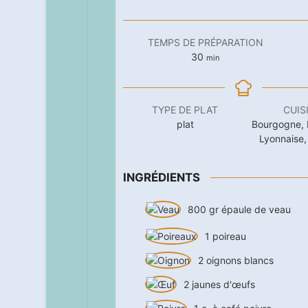
TEMPS DE PRÉPARATION
minutes
30
min
TYPE DE PLAT
CUIS
plat
Bourgogne, 
Lyonnaise,
INGRÉDIENTS
800
gr
épaule de veau
1
poireau
2
oignons blancs
2
jaunes d'œufs