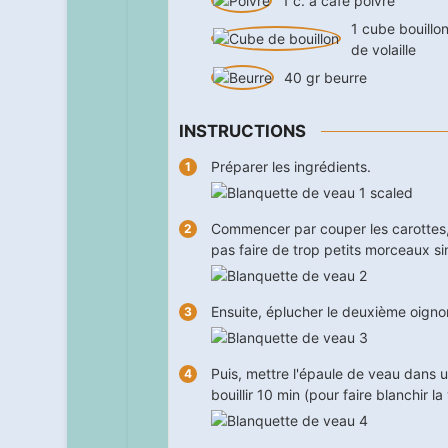
1
c. à café
poivre
1
cube
bouillo
de volaille
40
gr
beurre
INSTRUCTIONS
Préparer les ingrédients.
Commencer par couper les carottes, 
pas faire de trop petits morceaux si
Ensuite, éplucher le deuxième oignon 
Puis, mettre l'épaule de veau dans u
bouillir
10
min (pour faire blanchir la