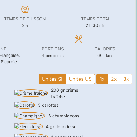
TEMPS DE CUISSON
TEMPS TOTAL
heures
heures
minutes
2
2
30
h
h
min
INE
PORTIONS
CALORIES
Française,
4
661
personnes
kcal
 Picardie
Unités SI
Unités US
1x
2x
3x
200
gr
crème
fraîche
5
carottes
6
champignons
4
gr
fleur de sel