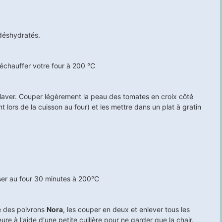
déshydratés.
réchauffer votre four à 200 °C
 laver. Couper légèrement la peau des tomates en croix côté
nt lors de la cuisson au four) et les mettre dans un plat à gratin
ser au four
30
minutes à 200°C
e des poivrons
Nora
, les couper en deux et enlever tous les
ure à l'aide d'une petite cuillère pour ne garder que la chair.