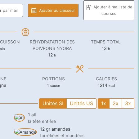
Ajouter à ma liste de
 par mail
Ajouter au classeur
courses
 CUISSON
RÉHYDRATATION DES
TEMPS TOTAL
inutes
heures
POIVRONS NYORA
13
min
h
heures
12
h
INE
PORTIONS
CALORIES
gne
1
1214
sauce
kcal
Unités SI
Unités US
1x
2x
3x
1
ail
la tête entière
12
gr
amandes
torréfiées et mondées