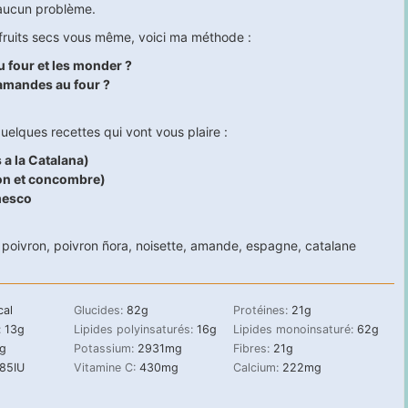
aucun problème.
s fruits secs vous même, voici ma méthode :
 four et les monder ?
amandes au four ?
quelques recettes qui vont vous plaire :
 a la Catalana)
on et concombre)
mesco
,
poivron
,
poivron ñora
,
noisette
,
amande
,
espagne
,
catalane
cal
Glucides:
82
g
Protéines:
21
g
:
13
g
Lipides polyinsaturés:
16
g
Lipides monoinsaturé:
62
g
g
Potassium:
2931
mg
Fibres:
21
g
785
IU
Vitamine C:
430
mg
Calcium:
222
mg