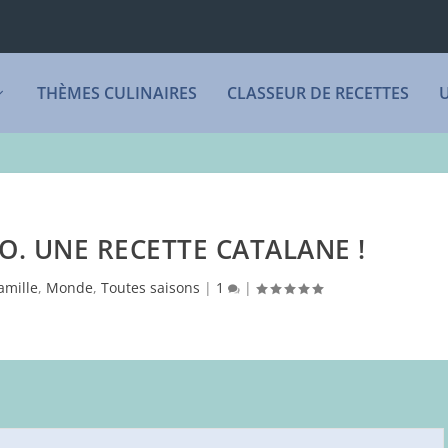
THÈMES CULINAIRES
CLASSEUR DE RECETTES
. UNE RECETTE CATALANE !
amille
,
Monde
,
Toutes saisons
|
1
|