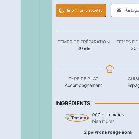
Imprimer la recette
Partager
TEMPS DE PRÉPARATION
TEMPS DE
minutes
m
30
30
min
TYPE DE PLAT
CUIS
Accompagnement
Espa
INGRÉDIENTS
900
gr
tomates
bien mûres
2
poivrons rouge nora