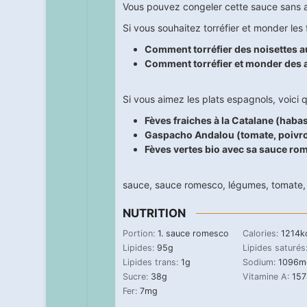
Vous pouvez congeler cette sauce sans 
Si vous souhaitez torréfier et monder le
Comment torréfier des noisettes au
Comment torréfier et monder des 
Si vous aimez les plats espagnols, voici 
Fèves fraiches à la Catalane (habas
Gaspacho Andalou (tomate, poivr
Fèves vertes bio avec sa sauce ro
sauce
,
sauce romesco
,
légumes
,
tomate
NUTRITION
Portion:
1
. sauce romesco
Calories:
1214
k
Lipides:
95
g
Lipides saturés
Lipides trans:
1
g
Sodium:
1096
m
Sucre:
38
g
Vitamine A:
15
Fer:
7
mg