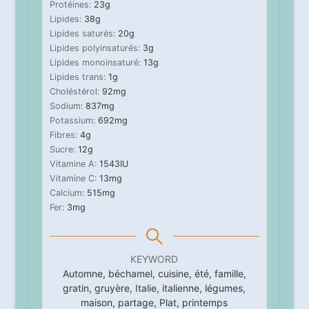
Protéines:
23
g
Lipides:
38
g
Lipides saturés:
20
g
Lipides polyinsaturés:
3
g
Lipides monoinsaturé:
13
g
Lipides trans:
1
g
Choléstérol:
92
mg
Sodium:
837
mg
Potassium:
692
mg
Fibres:
4
g
Sucre:
12
g
Vitamine A:
1543
IU
Vitamine C:
13
mg
Calcium:
515
mg
Fer:
3
mg
KEYWORD
Automne, béchamel, cuisine, été, famille,
gratin, gruyère, Italie, italienne, légumes,
maison, partage, Plat, printemps