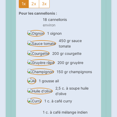
1x
2x
3x
Pour les cannellonis :
18
cannellonis
environ
1
oignon
450
gr
sauce
tomate
200
gr
courgette
200
gr
gruyère
150
gr
champignons
1
gousse
ail
2,5
c. à soupe
huile
d'olive
1
c. à café
curry
1
c. à café
mélange indien