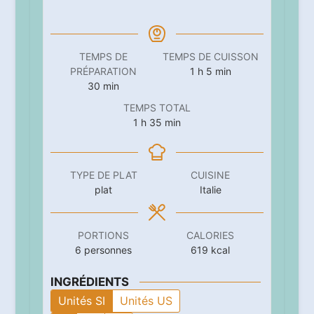
TEMPS DE
TEMPS DE CUISSON
heure
minutes
PRÉPARATION
1
h
5
min
minutes
30
min
TEMPS TOTAL
heure
minutes
1
h
35
min
TYPE DE PLAT
CUISINE
plat
Italie
PORTIONS
CALORIES
6
personnes
619
kcal
INGRÉDIENTS
Unités SI
Unités US