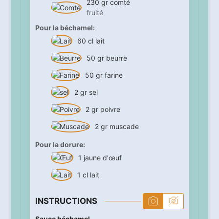
230
gr
comté
fruité
Pour la béchamel:
60
cl
lait
50
gr
beurre
50
gr
farine
2
gr
sel
2
gr
poivre
2
gr
muscade
Pour la dorure:
1
jaune d'œuf
1
cl
lait
INSTRUCTIONS
Sauce béchamel