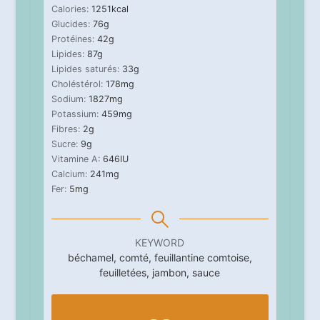
Calories:
1251
kcal
Glucides:
76
g
Protéines:
42
g
Lipides:
87
g
Lipides saturés:
33
g
Choléstérol:
178
mg
Sodium:
1827
mg
Potassium:
459
mg
Fibres:
2
g
Sucre:
9
g
Vitamine A:
646
IU
Calcium:
241
mg
Fer:
5
mg
KEYWORD
béchamel, comté, feuillantine comtoise,
feuilletées, jambon, sauce