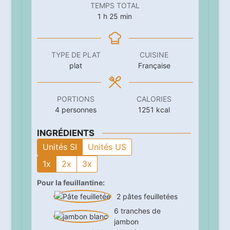
TEMPS TOTAL
heure
minutes
1
h
25
min
TYPE DE PLAT
CUISINE
plat
Française
PORTIONS
CALORIES
4
personnes
1251
kcal
INGRÉDIENTS
Unités SI
Unités US
1x
2x
3x
Pour la feuillantine:
2
pâtes feuilletées
6
tranches de
jambon