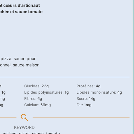
et cœurs d'artichaut
achée et sauce tomate
,
pizza
,
sauce pour
ionnel
,
sauce maison
al
Glucides:
23
g
Protéines:
4
g
:
1
g
Lipides polyinsaturés:
1
g
Lipides monoinsaturé:
4
g
mg
Fibres:
6
g
Sucre:
14
g
mg
Calcium:
66
mg
Fer:
1
mg
KEYWORD
en, maison, pizza, sauce, tomate