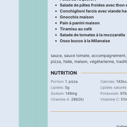
Salade de pâtes froides avec thon 
Conchiglioni farcis avec viande h
Gnocchis maison
Pain à panini maison
Tiramisu au café
Salade de tomates à la mozzarella
Osso bucco à la Milanaise
sauce
,
sauce tomate
,
accompagnement
pizza
,
Italie
,
maison
,
végétarienne
,
tradit
NUTRITION
Portion:
1
. pizza
Calories:
142
kc
Lipides:
5
g
Lipides saturés
Sodium:
149
mg
Potassium:
915
Vitamine A:
2862
IU
Vitamine C:
51
itali