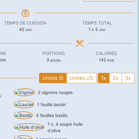
TEMPS DE CUISSON
TEMPS TOTAL
minutes
heure
minutes
45
1
5
min
h
min
INE
PORTIONS
CALORIES
enne
3
142
pizzas
kcal
Unités SI
Unités US
1x
2x
3x
2
oignons rouges
s
1
feuille
laurier
4
feuilles
basilic
1
c. à soupe
huile
d'olive