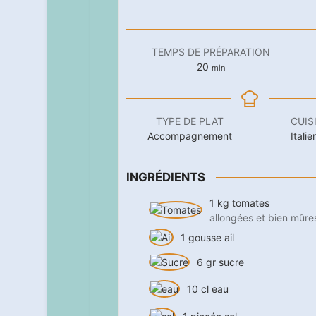
TEMPS DE PRÉPARATION
minutes
20
min
TYPE DE PLAT
CUIS
Accompagnement
Itali
INGRÉDIENTS
1
kg
tomates
allongées et bien mûre
1
gousse
ail
6
gr
sucre
10
cl
eau