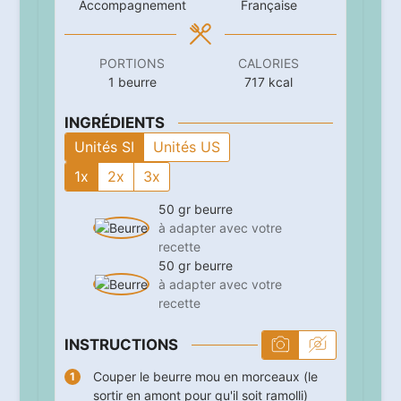
Accompagnement
Française
PORTIONS
CALORIES
1
beurre
717
kcal
INGRÉDIENTS
Unités SI
Unités US
1x
2x
3x
50
gr
beurre
à adapter avec votre
recette
50
gr
beurre
à adapter avec votre
recette
INSTRUCTIONS
Couper le beurre mou en morceaux (le
sortir en amont pour qu'il soit ramolli)