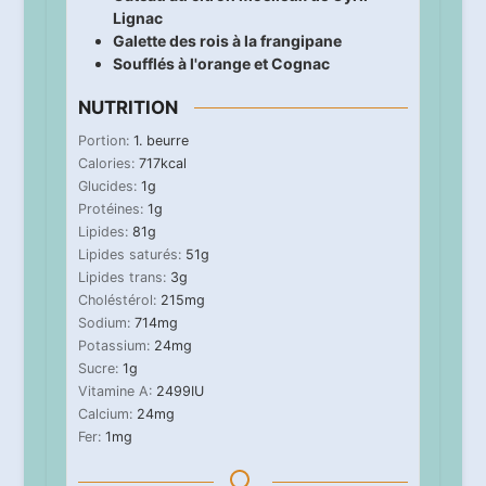
Lignac
Galette des rois à la frangipane
Soufflés à l'orange et Cognac
NUTRITION
Portion:
1
. beurre
Calories:
717
kcal
Glucides:
1
g
Protéines:
1
g
Lipides:
81
g
Lipides saturés:
51
g
Lipides trans:
3
g
Choléstérol:
215
mg
Sodium:
714
mg
Potassium:
24
mg
Sucre:
1
g
Vitamine A:
2499
IU
Calcium:
24
mg
Fer:
1
mg