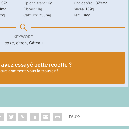
:
97
g
Lipides trans:
6
g
Choléstérol:
878
mg
1
mg
Fibres:
18
g
Sucre:
189
g
mg
Calcium:
235
mg
Fer:
13
mg
KEYWORD
cake, citron, Gâteau
 avez essayé cette recette ?
nous
comment vous la trouvez !
TAUX: