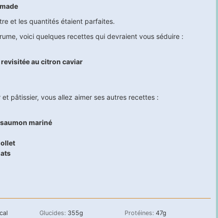
mmade
e et les quantités étaient parfaites.
rume, voici quelques recettes qui devraient vous séduire :
evisitée au citron caviar
et pâtissier, vous allez aimer ses autres recettes :
t saumon mariné
ollet
ats
cal
Glucides:
355
g
Protéines:
47
g