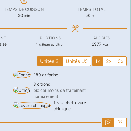
TEMPS DE CUISSON
TEMPS TOTAL
minutes
minutes
30
50
min
min
INE
PORTIONS
CALORIES
aise
1
2977
gâteau au citron
kcal
Unités SI
Unités US
1x
2x
3x
180
gr
farine
3
citrons
bio car moins de traitement
normalement
1,5
sachet
levure
chimique