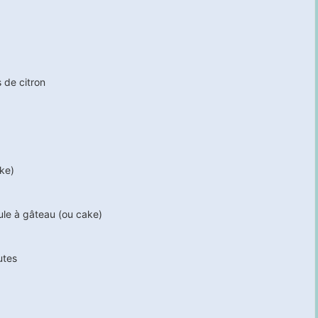
s de citron
ke)
ule à gâteau (ou cake)
utes