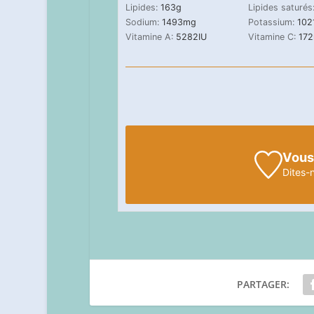
Lipides:
163
g
Lipides saturés
Sodium:
1493
mg
Potassium:
102
Vitamine A:
5282
IU
Vitamine C:
172
Vous
Dites-
PARTAGER: