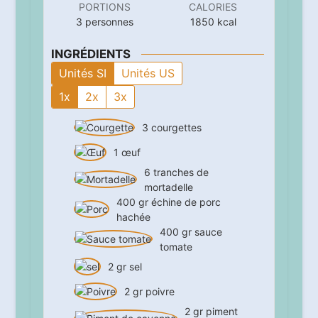
PORTIONS
CALORIES
3
personnes
1850
kcal
INGRÉDIENTS
Unités SI
Unités US
1x
2x
3x
3
courgettes
1
œuf
6
tranches de
mortadelle
400
gr
échine de porc
hachée
400
gr
sauce
tomate
2
gr
sel
2
gr
poivre
2
gr
piment