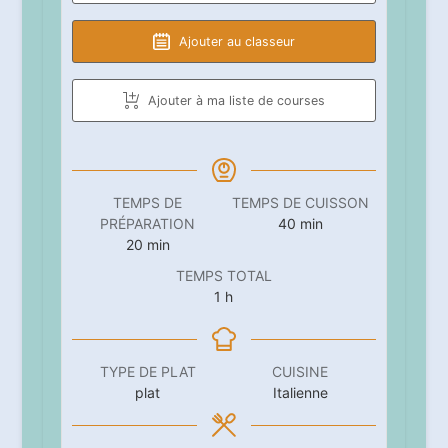
Ajouter au classeur
Ajouter à ma liste de courses
TEMPS DE
TEMPS DE CUISSON
minutes
PRÉPARATION
40
min
minutes
20
min
TEMPS TOTAL
heure
1
h
TYPE DE PLAT
CUISINE
plat
Italienne