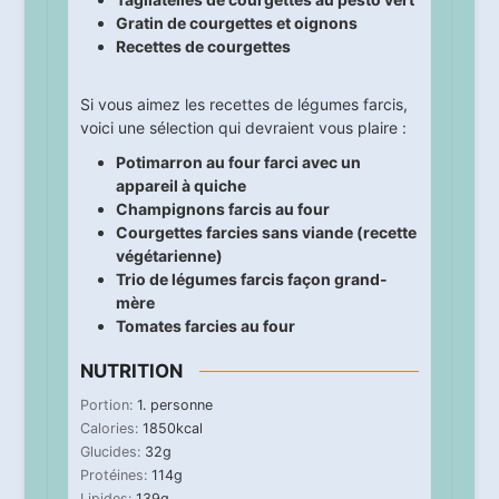
Gratin de courgettes et oignons
Recettes de courgettes
Si vous aimez les recettes de légumes farcis,
voici une sélection qui devraient vous plaire :
Potimarron au four farci avec un
appareil à quiche
Champignons farcis au four
Courgettes farcies sans viande (recette
végétarienne)
Trio de légumes farcis façon grand-
mère
Tomates farcies au four
NUTRITION
Portion:
1
. personne
Calories:
1850
kcal
Glucides:
32
g
Protéines:
114
g
Lipides:
139
g