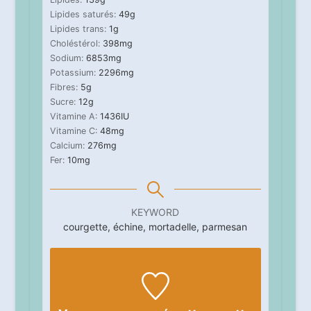
Lipides saturés:
49
g
Lipides trans:
1
g
Choléstérol:
398
mg
Sodium:
6853
mg
Potassium:
2296
mg
Fibres:
5
g
Sucre:
12
g
Vitamine A:
1436
IU
Vitamine C:
48
mg
Calcium:
276
mg
Fer:
10
mg
KEYWORD
courgette, échine, mortadelle, parmesan