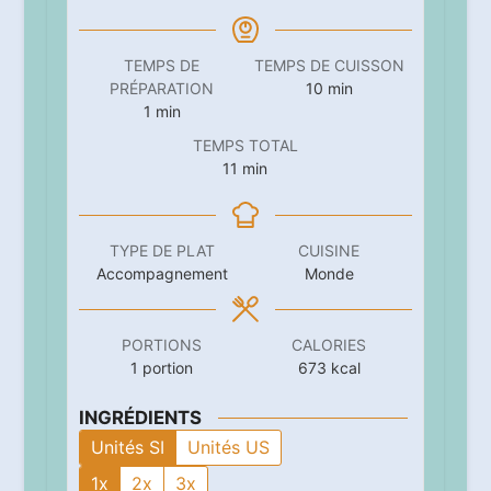
TEMPS DE
TEMPS DE CUISSON
minutes
PRÉPARATION
10
min
minute
1
min
TEMPS TOTAL
minutes
11
min
TYPE DE PLAT
CUISINE
Accompagnement
Monde
PORTIONS
CALORIES
1
portion
673
kcal
INGRÉDIENTS
Unités SI
Unités US
1x
2x
3x