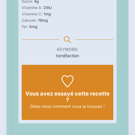
Sucre:
4
g
Vitamine A:
29
IU
Vitamine C:
1
mg
Calcium:
16
mg
Fer:
6
mg
KEYWORD
torréfaction
Vous avez essayé cette recette
?
Dites-nous
comment vous la trouvez !