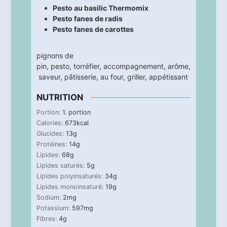
Pesto au basilic Thermomix
Pesto fanes de radis
Pesto fanes de carottes
pignons de
pin
,
pesto
,
torréfier
,
accompagnement
,
arôme
,
saveur
,
pâtisserie
,
au four
,
griller
,
appétissant
NUTRITION
Portion:
1
. portion
Calories:
673
kcal
Glucides:
13
g
Protéines:
14
g
Lipides:
68
g
Lipides saturés:
5
g
Lipides polyinsaturés:
34
g
Lipides monoinsaturé:
19
g
Sodium:
2
mg
Potassium:
597
mg
Fibres:
4
g