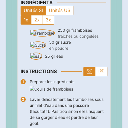
INGRÉDIENTS
Unités SI
Unités US
1x
2x
3x
250
gr
framboises
fraîches ou congelées
50
gr
sucre
en poudre
25
gr
eau
INSTRUCTIONS
Préparer les ingrédients.
Laver délicatement les framboises sous
un filet d'eau dans une passoire
(facultatif). Pas trop sinon elles risquent
de se gorger d'eau et perdre de leur
goût.