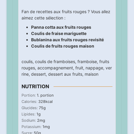
Fan de recettes aux fruits rouges ? Vous allez
aimez cette sélection :
Panna cotta aux fruits rouges
Coulis de fraise mariguette
Bublanina aux fruits rouges revisité
Coulis de fruits rouges maison
coulis
,
coulis de framboises
,
framboise
,
fruits
rouges
,
accompagnement
,
fruit
,
nappage
,
ver
rine
,
dessert
,
dessert aux fruits
,
maison
NUTRITION
Portion:
1
. portion
Calories:
328
kcal
Glucides:
75
g
Lipides:
1
g
Sodium:
2
mg
Potassium:
1
mg
Sucre:
50
g