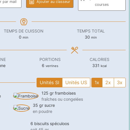
 par mail
Ajouter au classeur
courses
TEMPS DE CUISSON
TEMPS TOTAL
minutes
minutes
0
30
min
min
INE
PORTIONS
CALORIES
enne
6
331
verrines
kcal
Unités SI
Unités US
1x
2x
3x
125
gr
framboises
e
fraîches ou congelées
35
gr
sucre
en poudre
6
biscuits
spéculoos
soit 45 gr