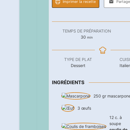
Imprimer la recette
Partager
TEMPS DE PRÉPARATION
minutes
30
min
TYPE DE PLAT
CUIS
Dessert
Itali
INGRÉDIENTS
250
gr
mascarpon
3
œufs
12
c. à
soupe
coulis de