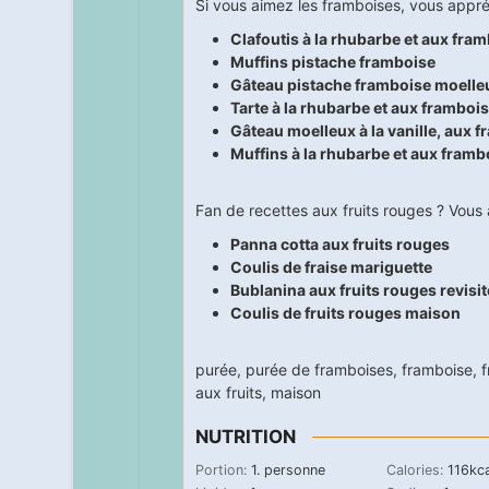
Si vous aimez les framboises, vous appré
Clafoutis à la rhubarbe et aux fra
Muffins pistache framboise
Gâteau pistache framboise moelle
Tarte à la rhubarbe et aux framboi
Gâteau moelleux à la vanille, aux
Muffins à la rhubarbe et aux framb
Fan de recettes aux fruits rouges ? Vous a
Panna cotta aux fruits rouges
Coulis de fraise mariguette
Bublanina aux fruits rouges revisit
Coulis de fruits rouges maison
purée
,
purée de framboises
,
framboise
,
f
aux fruits
,
maison
NUTRITION
Portion:
1
. personne
Calories:
116
kca