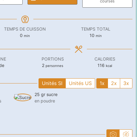
courses
TEMPS DE CUISSON
TEMPS TOTAL
minutes
minutes
0
10
min
min
INE
PORTIONS
CALORIES
de
2
116
personnes
kcal
Unités SI
Unités US
1x
2x
3x
25
gr
sucre
s
en poudre