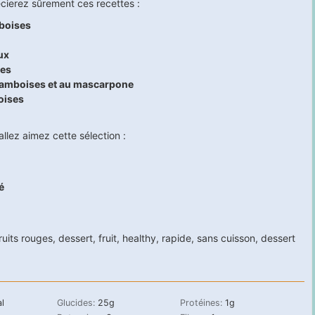
cierez sûrement ces recettes :
mboises
ux
ses
 framboises et au mascarpone
oises
llez aimez cette sélection :
é
ruits rouges
,
dessert
,
fruit
,
healthy
,
rapide
,
sans cuisson
,
dessert
l
Glucides:
25
g
Protéines:
1
g