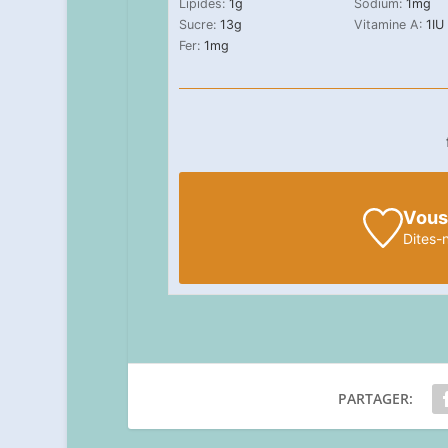
Lipides:
1
g
Sodium:
1
mg
Sucre:
13
g
Vitamine A:
1
IU
Fer:
1
mg
Vous
Dites-
PARTAGER: