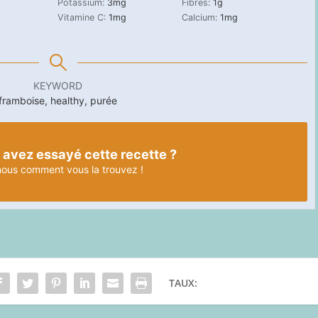
Potassium:
3
mg
Fibres:
1
g
Vitamine C:
1
mg
Calcium:
1
mg
KEYWORD
framboise, healthy, purée
 avez essayé cette recette ?
nous
comment vous la trouvez !
TAUX: