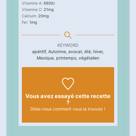
Vitamine A:
660
IU
Vitamine C:
21
mg
Calcium:
20
mg
Fer:
1
mg
KEYWORD
apéritif, Automne, avocat, été, hiver,
Mexique, printemps, végétalien
Vous avez essayé cette recette
?
Dites-nous
comment vous la trouvez !