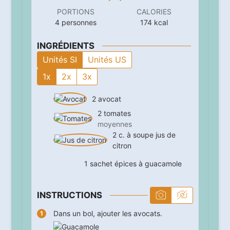
PORTIONS
CALORIES
4
personnes
174
kcal
INGRÉDIENTS
Unités SI
Unités US
1x
2x
3x
2
avocat
2
tomates
moyennes
2
c. à soupe
jus de
citron
1
sachet
épices à guacamole
INSTRUCTIONS
Dans un bol, ajouter les avocats.