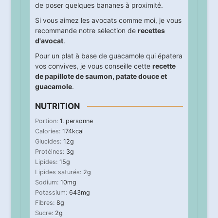
de poser quelques bananes à proximité.
Si vous aimez les avocats comme moi, je vous
recommande notre sélection de
recettes
d'avocat
.
Pour un plat à base de guacamole qui épatera
vos convives, je vous conseille cette
recette
de papillote de saumon, patate douce et
guacamole
.
NUTRITION
Portion:
1
. personne
Calories:
174
kcal
Glucides:
12
g
Protéines:
3
g
Lipides:
15
g
Lipides saturés:
2
g
Sodium:
10
mg
Potassium:
643
mg
Fibres:
8
g
Sucre:
2
g