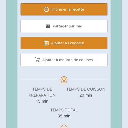
Imprimer la recette
Partager par mail
Ajouter au classeur
Ajouter à ma liste de courses
TEMPS DE
TEMPS DE CUISSON
minutes
PRÉPARATION
20
min
minutes
15
min
TEMPS TOTAL
minutes
35
min