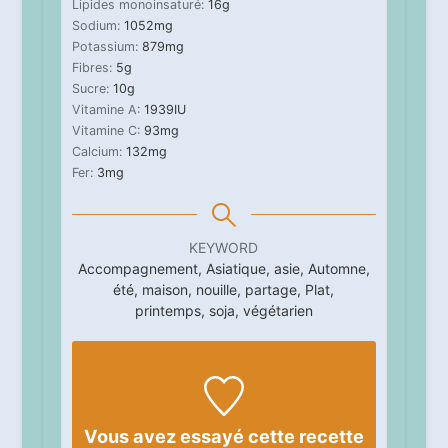
Lipides monoinsaturé:
16
g
Sodium:
1052
mg
Potassium:
879
mg
Fibres:
5
g
Sucre:
10
g
Vitamine A:
1939
IU
Vitamine C:
93
mg
Calcium:
132
mg
Fer:
3
mg
KEYWORD
Accompagnement, Asiatique, asie, Automne,
été, maison, nouille, partage, Plat,
printemps, soja, végétarien
Vous avez essayé cette recette