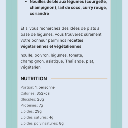
Nouilles de blé aux légumes (courgette,
champignon), lait de coco, curry rouge,
coriandre
Et si vous recherchez des idées de plats à
base de légumes, vous trouverez sûrement
votre bonheur parmi nos
recettes
végétariennes et végétaliennes
.
nouille
,
poivron
,
légumes
,
tomate
,
champignon
,
asiatique
,
Thaïlande
,
plat
,
végétarien
NUTRITION
Portion:
1
. personne
Calories:
352
kcal
Glucides:
20
g
Protéines:
7
g
Lipides:
29
g
Lipides saturés:
4
g
Lipides polyinsaturés:
8
g