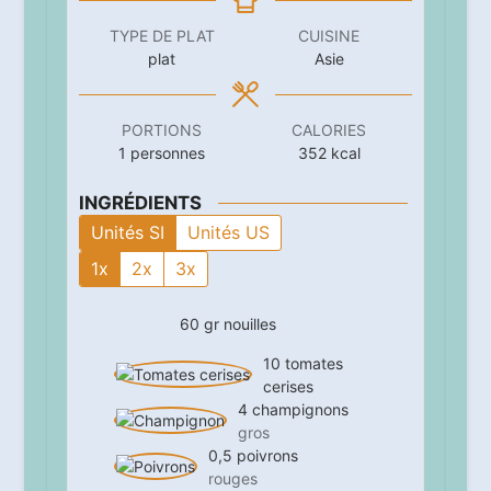
TYPE DE PLAT
CUISINE
plat
Asie
PORTIONS
CALORIES
1
personnes
352
kcal
INGRÉDIENTS
Unités SI
Unités US
1x
2x
3x
60
gr
nouilles
10
tomates
cerises
4
champignons
gros
0,5
poivrons
rouges