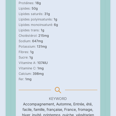
Protéines:
18
g
Lipides:
50
g
Lipides saturés:
31
g
Lipides polyinsaturés:
1
g
Lipides monoinsaturé:
6
g
Lipides trans:
1
g
Choléstérol:
215
mg
Sodium:
647
mg
Potassium:
131
mg
Fibres:
1
g
Sucre:
1
g
Vitamine A:
1074
IU
Vitamine C:
1
mg
Calcium:
398
mg
Fer:
1
mg
KEYWORD
Accompagnement, Automne, Entrée, été,
facile, famille, française, France, fromage,
hiver, invité, printemps, quiche, végétarien