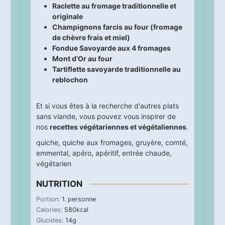
Raclette au fromage traditionnelle et
originale
Champignons farcis au four (fromage
de chèvre frais et miel)
Fondue Savoyarde aux 4 fromages
Mont d'Or au four
Tartiflette savoyarde traditionnelle au
reblochon
Et si vous êtes à la recherche d'autres plats
sans viande, vous pouvez vous inspirer de
nos
recettes végétariennes et végétaliennes
.
quiche
,
quiche aux fromages
,
gruyère
,
comté
,
emmental
,
apéro
,
apéritif
,
entrée chaude
,
végétarien
NUTRITION
Portion:
1
. personne
Calories:
580
kcal
Glucides:
14
g