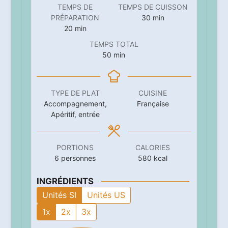
TEMPS DE
TEMPS DE CUISSON
minutes
PRÉPARATION
30
min
minutes
20
min
TEMPS TOTAL
minutes
50
min
TYPE DE PLAT
CUISINE
Accompagnement,
Française
Apéritif, entrée
PORTIONS
CALORIES
6
personnes
580
kcal
INGRÉDIENTS
Unités SI
Unités US
1x
2x
3x