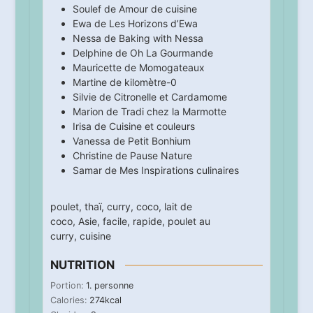
Soulef de
Amour de cuisine
Ewa de
Les Horizons d’Ewa
Nessa de
Baking with Nessa
Delphine de
Oh La Gourmande
Mauricette de
Momogateaux
Martine de
kilomètre-0
Silvie de
Citronelle et Cardamome
Marion de
Tradi chez la Marmotte
Irisa de
Cuisine et couleurs
Vanessa de
Petit Bonhium
Christine de
Pause Nature
Samar de
Mes Inspirations culinaires
poulet
,
thaï
,
curry
,
coco
,
lait de
coco
,
Asie
,
facile
,
rapide
,
poulet au
curry
,
cuisine
NUTRITION
Portion:
1
. personne
Calories:
274
kcal