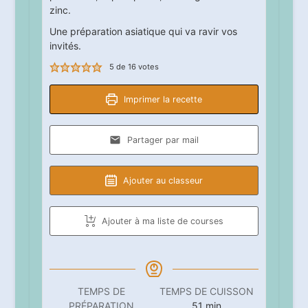
zinc.
Une préparation asiatique qui va ravir vos
invités.
5
de
16
votes
Imprimer la recette
Partager par mail
Ajouter au classeur
Ajouter à ma liste de courses
TEMPS DE
TEMPS DE CUISSON
minutes
PRÉPARATION
51
min