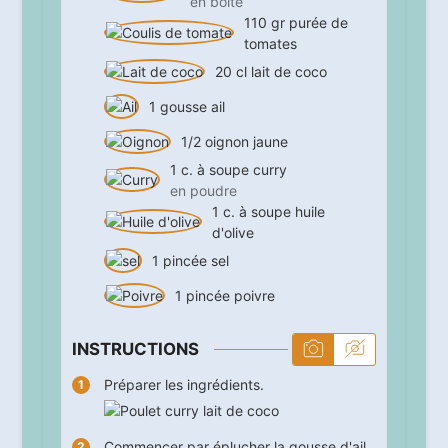
en boite
110
gr
purée de
tomates
20
cl
lait de coco
1
gousse
ail
1/2
oignon jaune
1
c. à soupe
curry
en poudre
1
c. à soupe
huile
d'olive
1
pincée
sel
1
pincée
poivre
INSTRUCTIONS
Préparer les ingrédients.
Commencer par éplucher la gousse d'ail.