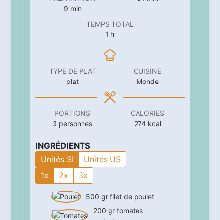
minutes
9
min
TEMPS TOTAL
heure
1
h
TYPE DE PLAT
CUISINE
plat
Monde
PORTIONS
CALORIES
3
personnes
274
kcal
INGRÉDIENTS
Unités SI
Unités US
1x
2x
3x
500
gr
filet de poulet
200
gr
tomates