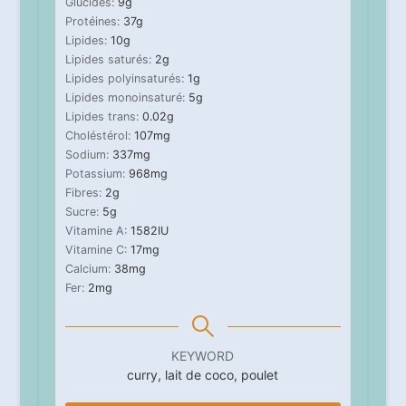
Glucides:
9
g
Protéines:
37
g
Lipides:
10
g
Lipides saturés:
2
g
Lipides polyinsaturés:
1
g
Lipides monoinsaturé:
5
g
Lipides trans:
0.02
g
Choléstérol:
107
mg
Sodium:
337
mg
Potassium:
968
mg
Fibres:
2
g
Sucre:
5
g
Vitamine A:
1582
IU
Vitamine C:
17
mg
Calcium:
38
mg
Fer:
2
mg
KEYWORD
curry, lait de coco, poulet