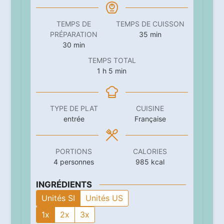
TEMPS DE
TEMPS DE CUISSON
minutes
PRÉPARATION
35
min
minutes
30
min
TEMPS TOTAL
heure
minutes
1
h
5
min
TYPE DE PLAT
CUISINE
entrée
Française
PORTIONS
CALORIES
4
personnes
985
kcal
INGRÉDIENTS
Unités SI
Unités US
1x
2x
3x