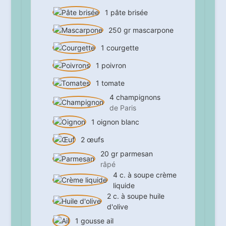
1
pâte brisée
250
gr
mascarpone
1
courgette
1
poivron
1
tomate
4
champignons
de Paris
1
oignon blanc
2
œufs
20
gr
parmesan
râpé
4
c. à soupe
crème
liquide
2
c. à soupe
huile
d'olive
1
gousse
ail