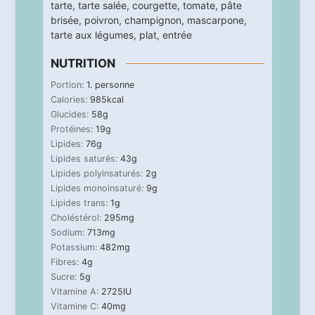
tarte
,
tarte salée
,
courgette
,
tomate
,
pâte
brisée
,
poivron
,
champignon
,
mascarpone
,
tarte aux légumes
,
plat
,
entrée
NUTRITION
Portion:
1
. personne
Calories:
985
kcal
Glucides:
58
g
Protéines:
19
g
Lipides:
76
g
Lipides saturés:
43
g
Lipides polyinsaturés:
2
g
Lipides monoinsaturé:
9
g
Lipides trans:
1
g
Choléstérol:
295
mg
Sodium:
713
mg
Potassium:
482
mg
Fibres:
4
g
Sucre:
5
g
Vitamine A:
2725
IU
Vitamine C:
40
mg