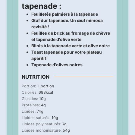
tapenade :
Feuilletés palmiers à la tapenade
Œuf dur tapenade. Un œuf mimosa
revisité !
Feuilles de brick au fromage de chèvre
et tapenade d'olive verte
Blinis à la tapenade verte et olive noire
Toast tapenade pour votre plateau
apéritif
Tapenade d'olives noires
NUTRITION
Portion:
1
. portion
Calories:
683
kcal
Glucides:
10
g
Protéines:
4
g
Lipides:
74
g
Lipides saturés:
10
g
Lipides polyinsaturés:
7
g
Lipides monoinsaturé:
54
g