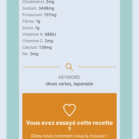
Choléstérol:
2
mg
Sodium:
3448
mg
Potassium:
137
mg
Fibres:
7
g
Sucre:
1
g
Vitamine A:
686
IU
Vitamine C:
2
mg
Calcium:
139
mg
Fer:
3
mg
KEYWORD
olives vertes, tapenade
Vous avez essayé cette recette
?
Dites-nous
comment vous la trouvez !