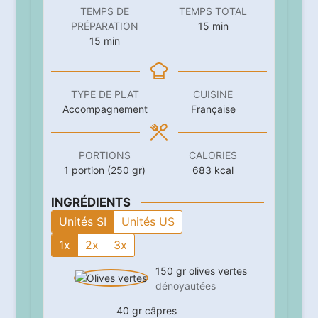
TEMPS DE
TEMPS TOTAL
minutes
PRÉPARATION
15
min
minutes
15
min
TYPE DE PLAT
CUISINE
Accompagnement
Française
PORTIONS
CALORIES
1
portion (250 gr)
683
kcal
INGRÉDIENTS
Unités SI
Unités US
1x
2x
3x
150
gr
olives vertes
dénoyautées
40
gr
câpres