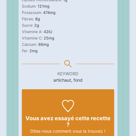
Sodium:
121
mg
Potassium:
474
mg
Fibres:
8
g
Sucre:
2
g
Vitamine A:
42
IU
Vitamine C:
25
mg
Calcium:
66
mg
Fer:
2
mg
KEYWORD
artichaut, fond
Vous avez essayé cette recette
?
Dites-nous
comment vous la trouvez !