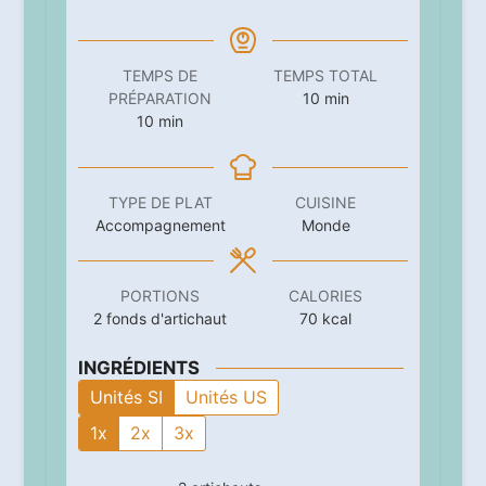
TEMPS DE
TEMPS TOTAL
minutes
PRÉPARATION
10
min
minutes
10
min
TYPE DE PLAT
CUISINE
Accompagnement
Monde
PORTIONS
CALORIES
2
fonds d'artichaut
70
kcal
INGRÉDIENTS
Unités SI
Unités US
1x
2x
3x