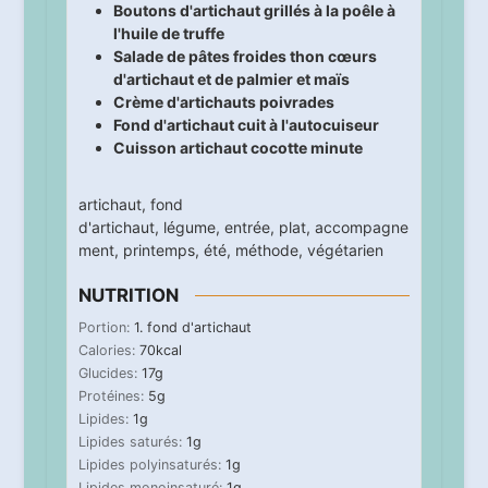
Boutons d'artichaut grillés à la poêle à
l'huile de truffe
Salade de pâtes froides thon cœurs
d'artichaut et de palmier et maïs
Crème d'artichauts poivrades
Fond d'artichaut cuit à l'autocuiseur
Cuisson artichaut cocotte minute
artichaut
,
fond
d'artichaut
,
légume
,
entrée
,
plat
,
accompagne
ment
,
printemps
,
été
,
méthode
,
végétarien
NUTRITION
Portion:
1
. fond d'artichaut
Calories:
70
kcal
Glucides:
17
g
Protéines:
5
g
Lipides:
1
g
Lipides saturés:
1
g
Lipides polyinsaturés:
1
g
Lipides monoinsaturé:
1
g