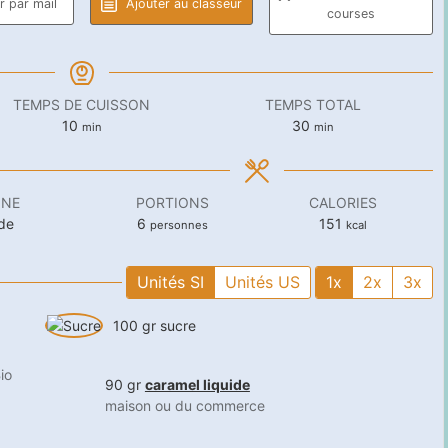
 par mail
Ajouter au classeur
courses
TEMPS DE CUISSON
TEMPS TOTAL
minutes
minutes
10
30
min
min
INE
PORTIONS
CALORIES
de
6
151
personnes
kcal
Unités SI
Unités US
1x
2x
3x
100
gr
sucre
io
90
gr
caramel liquide
maison ou du commerce