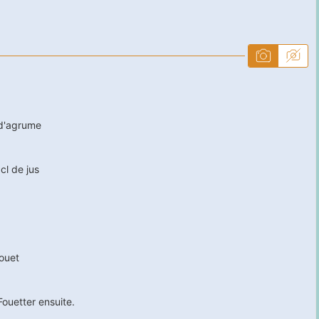
 d'agrume
cl de jus
ouet
Fouetter ensuite.