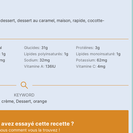
,
dessert
,
dessert au caramel
,
maison
,
rapide
,
cocotte-
l
Glucides:
31
g
Protéines:
3
g
:
1
g
Lipides polyinsaturés:
1
g
Lipides monoinsaturé:
1
g
mg
Sodium:
32
mg
Potassium:
62
mg
Vitamine A:
136
IU
Vitamine C:
4
mg
KEYWORD
crème, Dessert, orange
 avez essayé cette recette ?
nous
comment vous la trouvez !