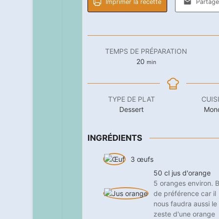
Imprimer la recette
Partager
TEMPS DE PRÉPARATION
minutes
20
min
TYPE DE PLAT
CUIS
Dessert
Mon
INGRÉDIENTS
3
œufs
50
cl
jus d'orange
5 oranges environ. B
de préférence car il
nous faudra aussi le
zeste d'une orange