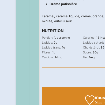
Crème pâtissière
caramel
,
caramel liquide
,
crème
,
orange
minute
,
autocuiseur
NUTRITION
Portion:
1
. personne
Calories:
151
kca
Lipides:
2
g
Lipides saturés
Lipides trans:
1
g
Choléstérol:
82
Fibres:
1
g
Sucre:
30
g
Calcium:
14
mg
Fer:
1
mg
Vous
Dites-