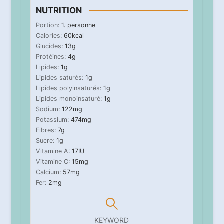
NUTRITION
Portion:
1
. personne
Calories:
60
kcal
Glucides:
13
g
Protéines:
4
g
Lipides:
1
g
Lipides saturés:
1
g
Lipides polyinsaturés:
1
g
Lipides monoinsaturé:
1
g
Sodium:
122
mg
Potassium:
474
mg
Fibres:
7
g
Sucre:
1
g
Vitamine A:
17
IU
Vitamine C:
15
mg
Calcium:
57
mg
Fer:
2
mg
KEYWORD