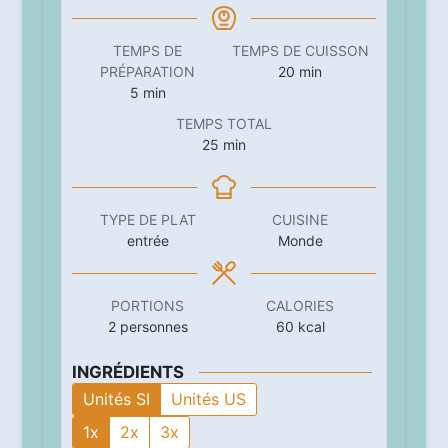
TEMPS DE
TEMPS DE CUISSON
minutes
PRÉPARATION
20
min
minutes
5
min
TEMPS TOTAL
minutes
25
min
TYPE DE PLAT
CUISINE
entrée
Monde
PORTIONS
CALORIES
2
personnes
60
kcal
INGRÉDIENTS
Unités SI
Unités US
1x
2x
3x