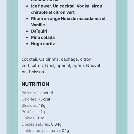
Ice flower. Un cocktail Vodka, sirop
d'érable et citron vert
Rhum arrangé Noix de macadamia et
Vanille
Daïquiri
Piña colada
Hugo spritz
cocktail
,
Caipirinha
,
cachaça
,
citron
vert
,
citron
,
Noël
,
apéritif
,
apéro
,
Nouvel
An
,
boisson
NUTRITION
Portion:
1
. apéritif
Calories:
76
kcal
Glucides:
18
g
Protéines:
1
g
Lipides:
0.3
g
Lipides saturés:
0.04
g
Lipides polyinsaturés:
0.1
g