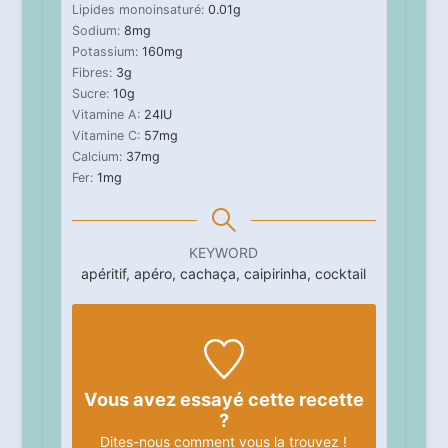
Lipides monoinsaturé:
0.01
g
Sodium:
8
mg
Potassium:
160
mg
Fibres:
3
g
Sucre:
10
g
Vitamine A:
24
IU
Vitamine C:
57
mg
Calcium:
37
mg
Fer:
1
mg
KEYWORD
apéritif, apéro, cachaça, caipirinha, cocktail
Vous avez essayé cette recette
?
Dites-nous
comment vous la trouvez !