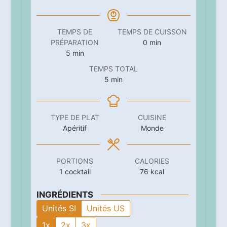
TEMPS DE
TEMPS DE CUISSON
minutes
PRÉPARATION
0
min
minutes
5
min
TEMPS TOTAL
minutes
5
min
TYPE DE PLAT
CUISINE
Apéritif
Monde
PORTIONS
CALORIES
1
cocktail
76
kcal
INGRÉDIENTS
Unités SI
Unités US
1x
2x
3x