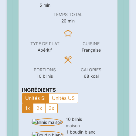
minutes
5
min
TEMPS TOTAL
minutes
20
min
TYPE DE PLAT
CUISINE
Apéritif
Française
PORTIONS
CALORIES
10
blinis
68
kcal
INGRÉDIENTS
Unités SI
Unités US
1x
2x
3x
10
blinis
maison
1
boudin blanc