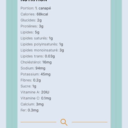
Portion:
1
. canapé
Calories:
68
kcal
Glucides:
2
g
Protéines:
3
g
Lipides:
5
g
Lipides saturés:
1
g
Lipides polyinsaturés:
1
g
Lipides monoinsaturé:
3
g
Lipides trans:
0.03
g
Choléstérol:
16
mg
Sodium:
94
mg
Potassium:
45
mg
Fibres:
0.2
g
Sucre:
1
g
Vitamine A:
20
IU
Vitamine C:
0.1
mg
Calcium:
3
mg
Fer:
0.3
mg