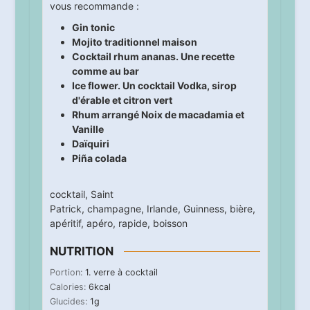
vous recommande :
Gin tonic
Mojito traditionnel maison
Cocktail rhum ananas. Une recette
comme au bar
Ice flower. Un cocktail Vodka, sirop
d'érable et citron vert
Rhum arrangé Noix de macadamia et
Vanille
Daïquiri
Piña colada
cocktail
,
Saint
Patrick
,
champagne
,
Irlande
,
Guinness
,
bière
,
apéritif
,
apéro
,
rapide
,
boisson
NUTRITION
Portion:
1
. verre à cocktail
Calories:
6
kcal
Glucides:
1
g