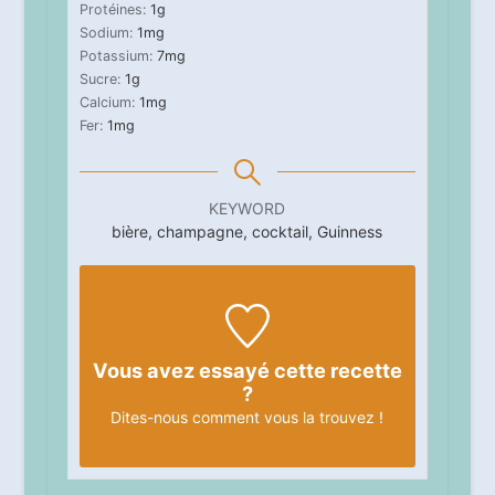
Protéines:
1
g
Sodium:
1
mg
Potassium:
7
mg
Sucre:
1
g
Calcium:
1
mg
Fer:
1
mg
KEYWORD
bière, champagne, cocktail, Guinness
Vous avez essayé cette recette
?
Dites-nous
comment vous la trouvez !