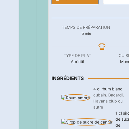
TEMPS DE PRÉPARATION
minutes
5
min
TYPE DE PLAT
CUIS
Apéritif
Mon
INGRÉDIENTS
4
cl
rhum blanc
cubain. Bacardi,
Havana club ou
autre
1
cl
sir
de suc
de