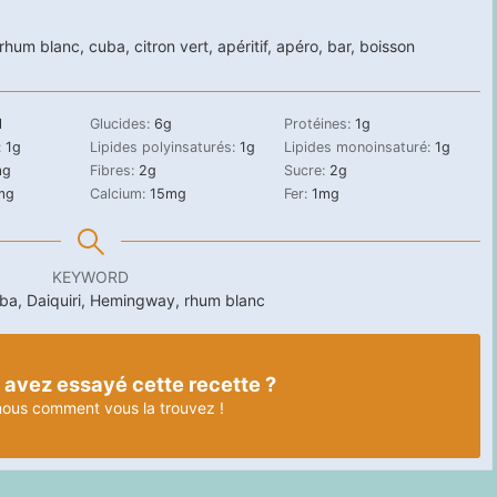
rhum blanc
,
cuba
,
citron vert
,
apéritif
,
apéro
,
bar
,
boisson
l
Glucides:
6
g
Protéines:
1
g
:
1
g
Lipides polyinsaturés:
1
g
Lipides monoinsaturé:
1
g
mg
Fibres:
2
g
Sucre:
2
g
mg
Calcium:
15
mg
Fer:
1
mg
KEYWORD
uba, Daiquiri, Hemingway, rhum blanc
 avez essayé cette recette ?
nous
comment vous la trouvez !