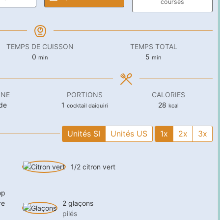
courses
TEMPS DE CUISSON
TEMPS TOTAL
minutes
minutes
0
5
min
min
INE
PORTIONS
CALORIES
de
1
28
cocktail daiquiri
kcal
Unités SI
Unités US
1x
2x
3x
1/2
citron vert
op
re
2
glaçons
pilés