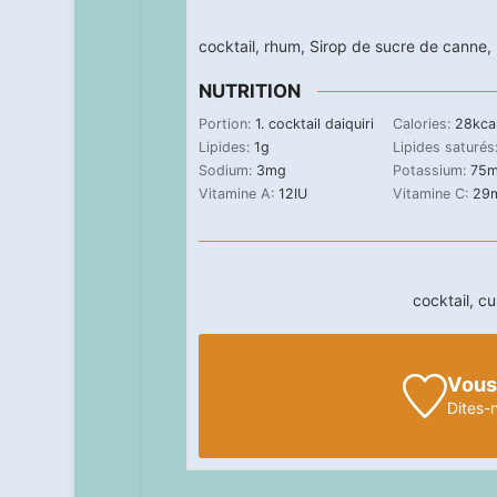
cocktail
,
rhum
,
Sirop de sucre de canne
,
NUTRITION
Portion:
1
. cocktail daiquiri
Calories:
28
kca
Lipides:
1
g
Lipides saturés
Sodium:
3
mg
Potassium:
75
Vitamine A:
12
IU
Vitamine C:
29
cocktail, c
Vous
Dites-