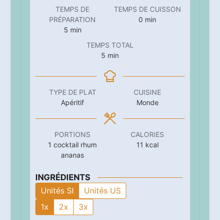
TEMPS DE
TEMPS DE CUISSON
minutes
PRÉPARATION
0
min
minutes
5
min
TEMPS TOTAL
minutes
5
min
TYPE DE PLAT
CUISINE
Apéritif
Monde
PORTIONS
CALORIES
1
cocktail rhum
11
kcal
ananas
INGRÉDIENTS
Unités SI
Unités US
1x
2x
3x