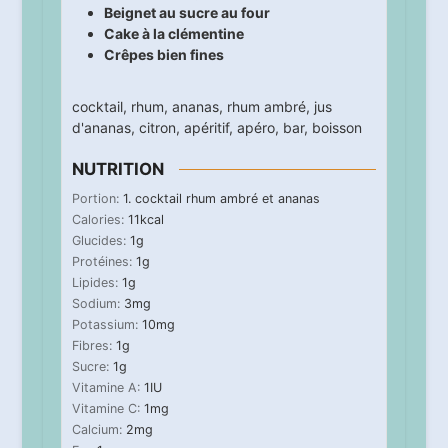
Beignet au sucre au four
Cake à la clémentine
Crêpes bien fines
cocktail
,
rhum
,
ananas
,
rhum ambré
,
jus
d'ananas
,
citron
,
apéritif
,
apéro
,
bar
,
boisson
NUTRITION
Portion:
1
. cocktail rhum ambré et ananas
Calories:
11
kcal
Glucides:
1
g
Protéines:
1
g
Lipides:
1
g
Sodium:
3
mg
Potassium:
10
mg
Fibres:
1
g
Sucre:
1
g
Vitamine A:
1
IU
Vitamine C:
1
mg
Calcium:
2
mg