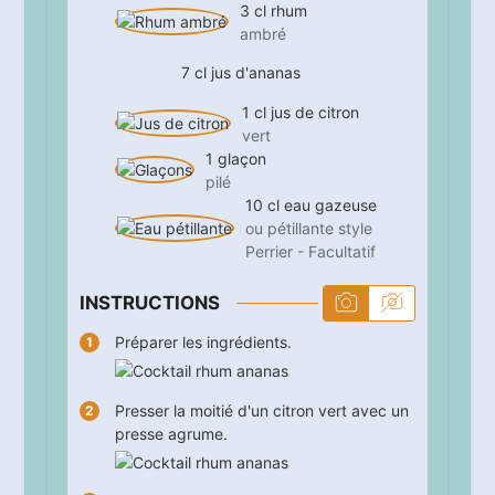
3
cl
rhum
ambré
7
cl
jus d'ananas
1
cl
jus de citron
vert
1
glaçon
pilé
10
cl
eau gazeuse
ou pétillante style
Perrier - Facultatif
INSTRUCTIONS
Préparer les ingrédients.
Presser la moitié d'un citron vert avec un
presse agrume.