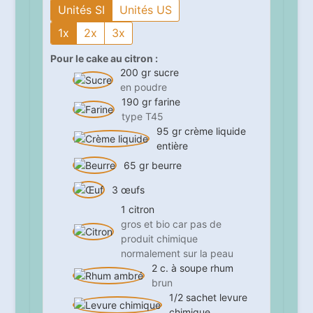
Unités SI
Unités US
1x
2x
3x
Pour le cake au citron :
200
gr
sucre
en poudre
190
gr
farine
type T45
95
gr
crème liquide
entière
65
gr
beurre
3
œufs
1
citron
gros et bio car pas de
produit chimique
normalement sur la peau
2
c. à soupe
rhum
brun
1/2
sachet
levure
chimique