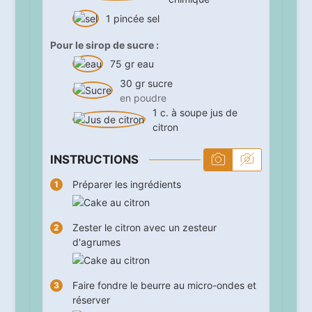
1
pincée
sel
Pour le sirop de sucre :
75
gr
eau
30
gr
sucre
en poudre
1
c. à soupe
jus de
citron
INSTRUCTIONS
Préparer les ingrédients
Zester le citron avec un zesteur
d'agrumes
Faire fondre le beurre au micro-ondes et
réserver