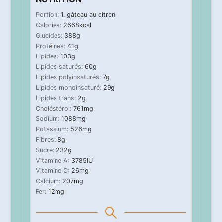
Portion:
1
. gâteau au citron
Calories:
2668
kcal
Glucides:
388
g
Protéines:
41
g
Lipides:
103
g
Lipides saturés:
60
g
Lipides polyinsaturés:
7
g
Lipides monoinsaturé:
29
g
Lipides trans:
2
g
Choléstérol:
761
mg
Sodium:
1088
mg
Potassium:
526
mg
Fibres:
8
g
Sucre:
232
g
Vitamine A:
3785
IU
Vitamine C:
26
mg
Calcium:
207
mg
Fer:
12
mg