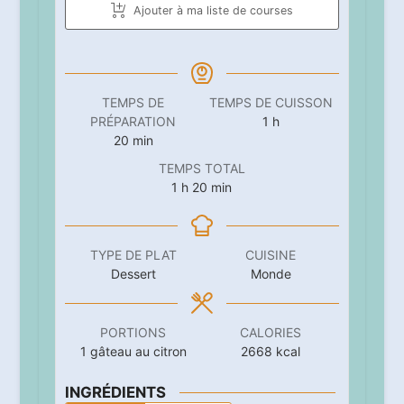
Ajouter à ma liste de courses
TEMPS DE
TEMPS DE CUISSON
heure
PRÉPARATION
1
h
minutes
20
min
TEMPS TOTAL
heure
minutes
1
h
20
min
TYPE DE PLAT
CUISINE
Dessert
Monde
PORTIONS
CALORIES
1
gâteau au citron
2668
kcal
INGRÉDIENTS