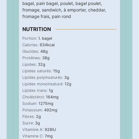
bagel
,
pain bagel
,
poulet
,
bagel poulet
,
fromage
,
sandwich
,
à emporter
,
cheddar
,
fromage frais
,
pain rond
NUTRITION
Portion:
1
. bagel
Calories:
634
kcal
Glucides:
48
g
Protéines:
38
g
Lipides:
32
g
Lipides saturés:
15
g
Lipides polyinsaturés:
3
g
Lipides monoinsaturé:
12
g
Lipides trans:
1
g
Choléstérol:
164
mg
Sodium:
1275
mg
Potassium:
492
mg
Fibres:
2
g
Sucre:
3
g
Vitamine A:
928
IU
Vitamine C:
7
mg