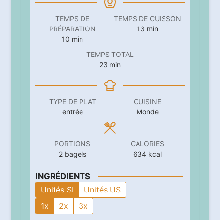
TEMPS DE
TEMPS DE CUISSON
minutes
PRÉPARATION
13
min
minutes
10
min
TEMPS TOTAL
minutes
23
min
TYPE DE PLAT
CUISINE
entrée
Monde
PORTIONS
CALORIES
2
bagels
634
kcal
INGRÉDIENTS
Unités SI
Unités US
1x
2x
3x