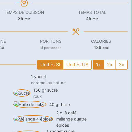
TEMPS DE CUISSON
TEMPS TOTAL
minutes
minutes
35
45
min
min
INE
PORTIONS
CALORIES
ce
6
436
personnes
kcal
Unités SI
Unités US
1x
2x
3x
1
yaourt
caramel ou nature
150
gr
sucre
roux
40
gr
huile
2
c. à café
mélange quatre
épices
1
sachet
sucre