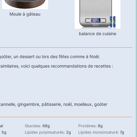
Moule à gâteau
balance de cuisine
 goûter, un dessert ou lors des fêtes comme à Noël.
 similaires, voici quelques recommandations de recettes :
cannelle
,
gingembre
,
pâtisserie
,
noël
,
moelleux
,
goûter
al
Glucides:
68
g
Protéines:
8
g
:
5
g
Lipides polyinsaturés:
2
g
Lipides monoinsaturé:
7
g