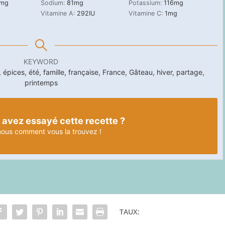
mg
Sodium:
81
mg
Potassium:
116
mg
Vitamine A:
292
IU
Vitamine C:
1
mg
KEYWORD
épices, été, famille, française, France, Gâteau, hiver, partage,
printemps
 avez essayé cette recette ?
nous
comment vous la trouvez !
TAUX: