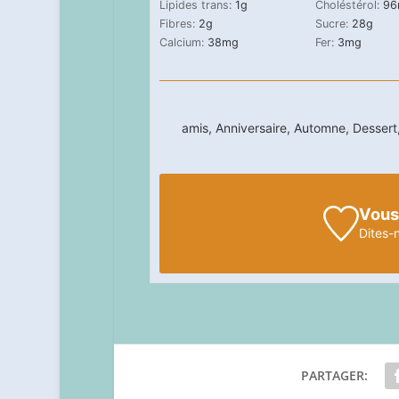
Lipides trans:
1
g
Choléstérol:
96
Fibres:
2
g
Sucre:
28
g
Calcium:
38
mg
Fer:
3
mg
amis, Anniversaire, Automne, Dessert, 
Vous
Dites-
PARTAGER: