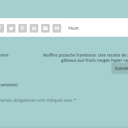
TAUX:
entre
Muffins pistache framboise. Une recette de 
gâteaux aux fruits rouges hyper ra
SUIVA
t comment
)
hamps obligatoires sont indiqués avec
*