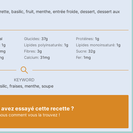
orette
,
basilic
,
fruit
,
menthe
,
entrée froide
,
dessert
,
dessert aux
al
Glucides:
37
g
Protéines:
1
g
:
1
g
Lipides polyinsaturés:
1
g
Lipides monoinsaturé:
1
g
mg
Fibres:
3
g
Sucre:
32
g
mg
Calcium:
31
mg
Fer:
1
mg
KEYWORD
silic, fraises, menthe, soupe
 avez essayé cette recette ?
nous
comment vous la trouvez !