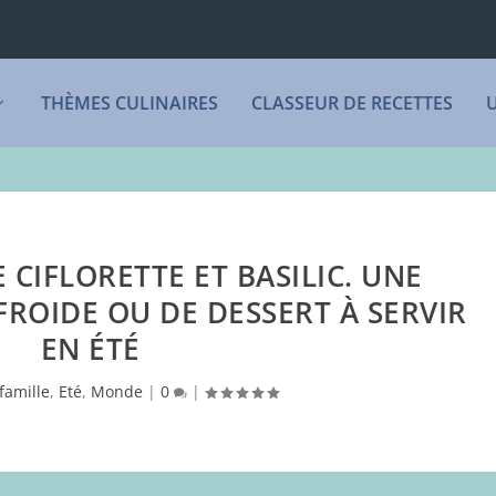
THÈMES CULINAIRES
CLASSEUR DE RECETTES
 CIFLORETTE ET BASILIC. UNE
FROIDE OU DE DESSERT À SERVIR
EN ÉTÉ
famille
,
Eté
,
Monde
|
0
|