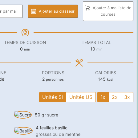
Ajouter à ma liste de
 par mail
Ajouter au classeur
courses
TEMPS DE CUISSON
TEMPS TOTAL
minutes
minutes
0
10
min
min
INE
PORTIONS
CALORIES
de
2
145
personnes
kcal
Unités SI
Unités US
1x
2x
3x
50
gr
sucre
4
feuilles
basilic
grosses ou de menthe