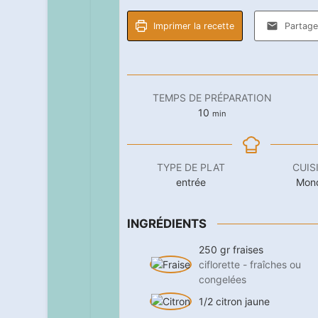
Imprimer la recette
Partager
TEMPS DE PRÉPARATION
minutes
10
min
TYPE DE PLAT
CUIS
entrée
Mon
INGRÉDIENTS
250
gr
fraises
ciflorette - fraîches ou
congelées
1/2
citron jaune