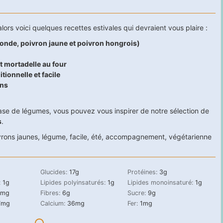
alors voici quelques recettes estivales qui devraient vous plaire :
ronde, poivron jaune et poivron hongrois)
et mortadelle au four
tionnelle et facile
ons
ase de légumes, vous pouvez vous inspirer de notre sélection de
s
.
vrons jaunes
,
légume
,
facile
,
été
,
accompagnement
,
végétarienne
Glucides:
17
g
Protéines:
3
g
:
1
g
Lipides polyinsaturés:
1
g
Lipides monoinsaturé:
1
g
mg
Fibres:
6
g
Sucre:
9
g
7
mg
Calcium:
36
mg
Fer:
1
mg