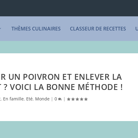
THÈMES CULINAIRES
CLASSEUR DE RECETTES
 UN POIVRON ET ENLEVER LA
 ? VOICI LA BONNE MÉTHODE !
t
,
En famille
,
Eté
,
Monde
|
0
|