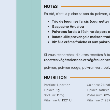
NOTES
En été, c'est la pleine saison du poivron, 
Trio de légumes farcis (courgette 
Gaspacho Andalou
Poivrons farcis à l'échine de porc 
Ratatouille provençale maison tradi
Riz à la crème fraiche et aux poivr
Si vous recherchez d'autres recettes à b
recettes végétariennes et végétalienne
poivron
,
poivron rouge
,
poivron vert
,
poi
NUTRITION
Portion:
1
. portion
Calories:
71
kcal
Lipides:
1
g
Lipides saturés
Sodium:
11
mg
Potassium:
625
Vitamine A:
1321
IU
Vitamine C:
28