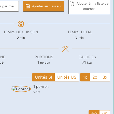
Ajouter à ma liste de
 par mail
Ajouter au classeur
courses
TEMPS DE CUISSON
TEMPS TOTAL
minutes
minutes
0
5
min
min
INE
PORTIONS
CALORIES
de
1
71
portion
kcal
Unités SI
Unités US
1x
2x
3x
1
poivron
vert