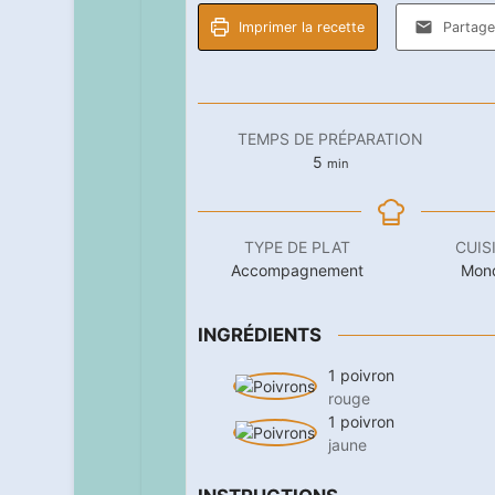
Imprimer la recette
Partager
TEMPS DE PRÉPARATION
minutes
5
min
TYPE DE PLAT
CUIS
Accompagnement
Mon
INGRÉDIENTS
1
poivron
rouge
1
poivron
jaune