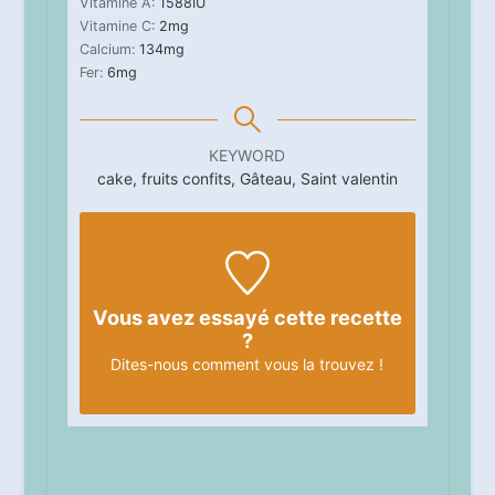
Vitamine A:
1588
IU
Vitamine C:
2
mg
Calcium:
134
mg
Fer:
6
mg
KEYWORD
cake, fruits confits, Gâteau, Saint valentin
Vous avez essayé cette recette
?
Dites-nous
comment vous la trouvez !