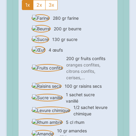
1x
2x
3x
280
gr
farine
200
gr
beurre
130
gr
sucre
4
œufs
200
gr
fruits confits
oranges confites,
citrons confits,
cerises,…
100
gr
raisins secs
1
sachet
sucre
vanillé
1/2
sachet
levure
chimique
5
cl
rhum
10
gr
amandes