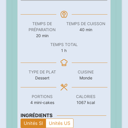
TEMPS DE
TEMPS DE CUISSON
minutes
PRÉPARATION
40
min
minutes
20
min
TEMPS TOTAL
heure
1
h
TYPE DE PLAT
CUISINE
Dessert
Monde
PORTIONS
CALORIES
4
mini-cakes
1067
kcal
INGRÉDIENTS
Unités SI
Unités US