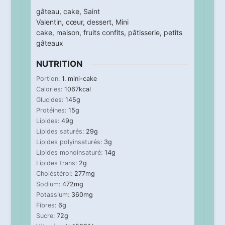
gâteau
,
cake
,
Saint
Valentin
,
cœur
,
dessert
,
Mini
cake
,
maison
,
fruits confits
,
pâtisserie
,
petits
gâteaux
NUTRITION
Portion:
1
. mini-cake
Calories:
1067
kcal
Glucides:
145
g
Protéines:
15
g
Lipides:
49
g
Lipides saturés:
29
g
Lipides polyinsaturés:
3
g
Lipides monoinsaturé:
14
g
Lipides trans:
2
g
Choléstérol:
277
mg
Sodium:
472
mg
Potassium:
360
mg
Fibres:
6
g
Sucre:
72
g