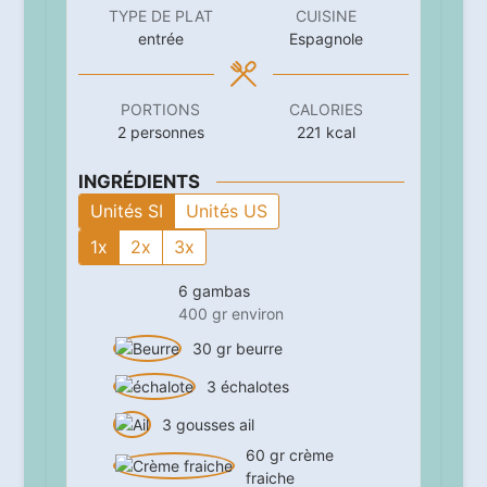
TYPE DE PLAT
CUISINE
entrée
Espagnole
PORTIONS
CALORIES
2
personnes
221
kcal
INGRÉDIENTS
Unités SI
Unités US
1x
2x
3x
6
gambas
400 gr environ
30
gr
beurre
3
échalotes
3
gousses
ail
60
gr
crème
fraiche