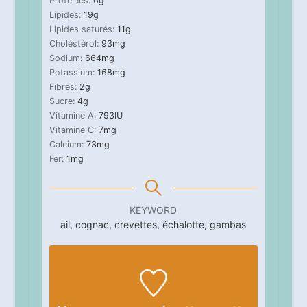
Protéines:
6
g
Lipides:
19
g
Lipides saturés:
11
g
Choléstérol:
93
mg
Sodium:
664
mg
Potassium:
168
mg
Fibres:
2
g
Sucre:
4
g
Vitamine A:
793
IU
Vitamine C:
7
mg
Calcium:
73
mg
Fer:
1
mg
KEYWORD
ail, cognac, crevettes, échalotte, gambas