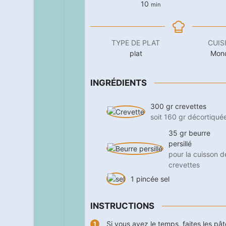
minutes
10
min
TYPE DE PLAT
CUIS
plat
Mon
INGRÉDIENTS
300
gr
crevettes
soit 160 gr décortiqué
35
gr
beurre
persillé
pour la cuisson d
crevettes
1
pincée
sel
INSTRUCTIONS
Si vous avez le temps, faites les pâ