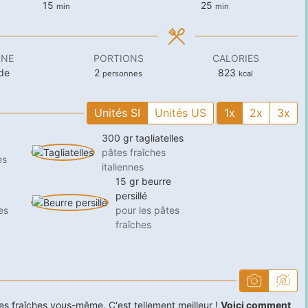
minutes
minutes
15
25
min
min
INE
PORTIONS
CALORIES
de
2
823
personnes
kcal
Unités SI
Unités US
1x
2x
3x
300
gr
tagliatelles
pâtes fraîches
es
italiennes
15
gr
beurre
persillé
es
pour les pâtes
fraîches
tes fraîches vous-même. C'est tellement meilleur !
Voici comment