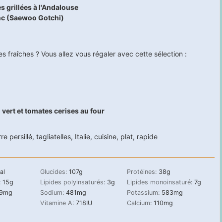
s grillées à l'Andalouse
anc (Saewoo Gotchi)
s fraîches ? Vous allez vous régaler avec cette sélection :
 vert et tomates cerises au four
re persillé
,
tagliatelles
,
Italie
,
cuisine
,
plat
,
rapide
al
Glucides:
107
g
Protéines:
38
g
:
15
g
Lipides polyinsaturés:
3
g
Lipides monoinsaturé:
7
g
9
mg
Sodium:
481
mg
Potassium:
583
mg
Vitamine A:
718
IU
Calcium:
110
mg