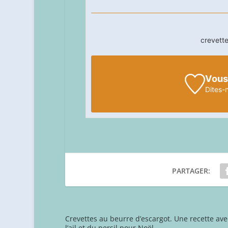
crevette
Vous
Dites-
PARTAGER:
Crevettes au beurre d’escargot. Une recette ave
l’ail et du persil pour Noël.