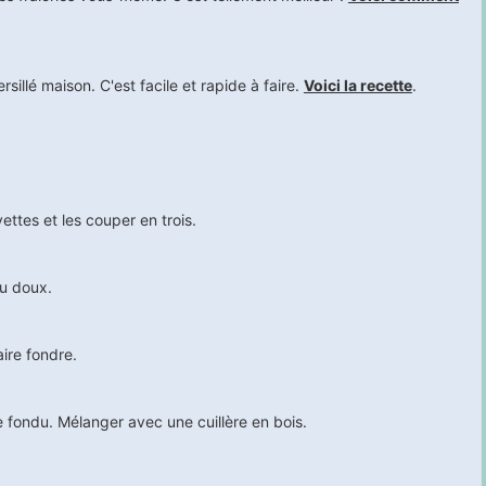
sillé maison. C'est facile et rapide à faire.
Voici la recette
.
ttes et les couper en trois.
eu doux.
aire fondre.
e fondu. Mélanger avec une cuillère en bois.