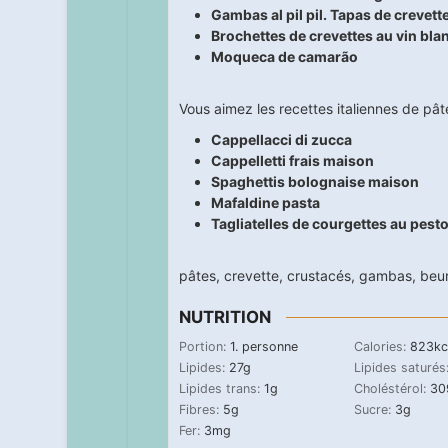
Gambas al pil pil. Tapas de crevette
Brochettes de crevettes au vin bl
Moqueca de camarão
Vous aimez les recettes italiennes de pâte
Cappellacci di zucca
Cappelletti frais maison
Spaghettis bolognaise maison
Mafaldine pasta
Tagliatelles de courgettes au pesto
pâtes
,
crevette
,
crustacés
,
gambas
,
beur
NUTRITION
Portion:
1
. personne
Calories:
823
kc
Lipides:
27
g
Lipides saturés
Lipides trans:
1
g
Choléstérol:
30
Fibres:
5
g
Sucre:
3
g
Fer:
3
mg