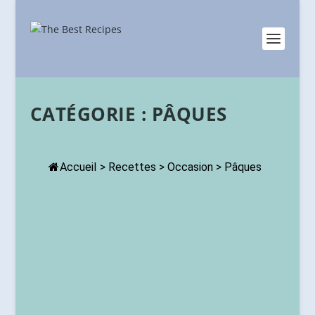
CATÉGORIE :
PÂQUES
Accueil
>
Recettes
>
Occasion
>
Pâques
CONFIT DE CANARD AU FOUR. UNE
RECETTE DE PARMENTIER
GOURMANDE ET CONVIVIALE.
Françaises
,
Hiver
,
Pâques
,
Plats
|
3
|