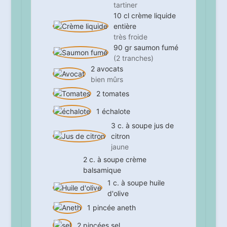
tartiner
10
cl
crème liquide
entière
très froide
90
gr
saumon fumé
(2 tranches)
2
avocats
bien mûrs
2
tomates
1
échalote
3
c. à soupe
jus de
citron
jaune
2
c. à soupe
crème
balsamique
1
c. à soupe
huile
d'olive
1
pincée
aneth
2
pincées
sel