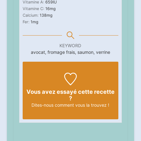
Vitamine A:
659
IU
Vitamine C:
16
mg
Calcium:
138
mg
Fer:
1
mg
KEYWORD
avocat, fromage frais, saumon, verrine
Vous avez essayé cette recette
?
Dites-nous
comment vous la trouvez !