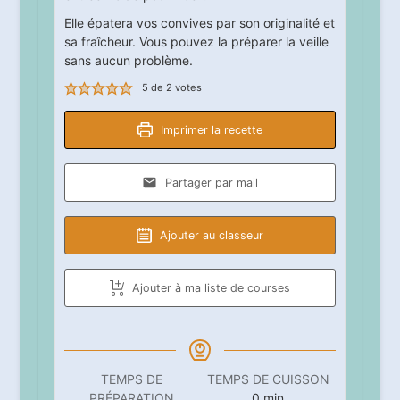
Elle épatera vos convives par son originalité et
sa fraîcheur. Vous pouvez la préparer la veille
sans aucun problème.
5
de
2
votes
Imprimer la recette
Partager par mail
Ajouter au classeur
Ajouter à ma liste de courses
TEMPS DE
TEMPS DE CUISSON
minutes
PRÉPARATION
0
min