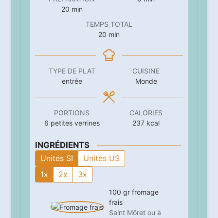
minutes
20
min
TEMPS TOTAL
minutes
20
min
TYPE DE PLAT
CUISINE
entrée
Monde
PORTIONS
CALORIES
6
petites verrines
237
kcal
INGRÉDIENTS
Unités SI
Unités US
1x
2x
3x
100
gr
fromage
frais
Saint Môret ou à