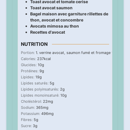
Toast avocat et tomate cerise
Toast avocat saumon
Bagel maison avec garniture rillettes de
thon, avocat et concombre
Avocats mimosa au thon
Recettes d'avocat
NUTRITION
Portion:
1
. verrine avocat, saumon fumé et fromage frais
Calories:
237
kcal
Glucides:
10
g
Protéines:
9
g
Lipides:
19
g
Lipides saturés:
5
g
Lipides polyinsaturés:
2
g
Lipides monoinsaturé:
10
g
Choléstérol:
22
mg
Sodium:
365
mg
Potassium:
496
mg
Fibres:
5
g
Sucre:
3
g